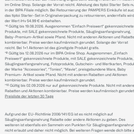
im Online Shop. Solange der Vorrat reicht. Abholung des tiptoi Starter Sets n
in der BIPA Filiale möglich. Bei Retournierung der PAMPERS Einkäufe ist au
das tiptoi Starter-Set in Originalverpackung zu retournieren, andernfalls wir
der Wert iHv 54.99 € einbehalten.
*⁴ Gültig bis 19.08.2026. Ausgenommen "Einfach Preiswert" gekennzeichnete
Produkte, mit SALE gekennzeichnete Produkte, Säuglingsanfangsnahrung,
Baby-Premium-Artikel sowie Pfand. Nicht mit anderen Aktionen und Rabatt
kombinierbar. Preise werden kaufmännisch gerundet. Solange der Vorrat
reicht. Bei 1+1 Aktionen ist das günstigste Produkt gratis.
*⁸ Gültig bis 12.08.2026 nur im BIPA Online Shop. Ausgenommen „Einfach
Preiswert“ gekennzeichnete Produkte, mit SALE gekennzeichnete Produkte,
Säuglingsanfangsnahrung, Fotoprodukte, Gutschein- und Wertkarten, Produ
der Marke “Accessories“, “Tonies“, “Mavie“, preisgebundene Ware, Baby
Premium- Artikel sowie Pfand. Nicht mit anderen Rabatten und Aktionen
kombinierbar. Preise werden kaufmännisch gerundet.
*¹⁰ Gültig bis 02.09.2026 nur auf gekennzeichnete Produkte. Nicht mit ander
Rabatten und Aktionen kombinierbar. Preise werden kaufmännisch gerundet
Preisliste der letzten 30 Tage
Aufgrund der EU-Richtlinie 2006/141/EG ist es nicht möglich auf
Säuglingsanfangsnahrung Rabatte oder andere Aktionen zu geben. Des
weiteren ist ebenfalls ein Sammeln von Punkten für Säuglingsanfangsnahru
nicht erlaubt und daher nicht möglich.
Bei weiteren Fragen wende dich bitte 