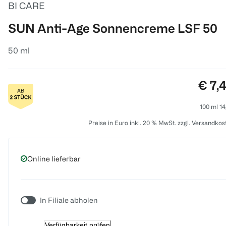
BI CARE
SUN Anti-Age Sonnencreme LSF 50
50 ml
Preis
€ 7,
100 ml 14
Preise in Euro inkl. 20 % MwSt. zzgl. Versandkos
Online lieferbar
In Filiale abholen
Verfügbarkeit prüfen