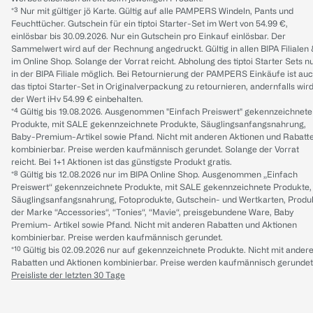
*³ Nur mit gültiger jö Karte. Gültig auf alle PAMPERS Windeln, Pants und
Feuchttücher. Gutschein für ein tiptoi Starter-Set im Wert von 54.99 €,
einlösbar bis 30.09.2026. Nur ein Gutschein pro Einkauf einlösbar. Der
Sammelwert wird auf der Rechnung angedruckt. Gültig in allen BIPA Filialen
im Online Shop. Solange der Vorrat reicht. Abholung des tiptoi Starter Sets n
in der BIPA Filiale möglich. Bei Retournierung der PAMPERS Einkäufe ist au
das tiptoi Starter-Set in Originalverpackung zu retournieren, andernfalls wir
der Wert iHv 54.99 € einbehalten.
*⁴ Gültig bis 19.08.2026. Ausgenommen "Einfach Preiswert" gekennzeichnete
Produkte, mit SALE gekennzeichnete Produkte, Säuglingsanfangsnahrung,
Baby-Premium-Artikel sowie Pfand. Nicht mit anderen Aktionen und Rabatt
kombinierbar. Preise werden kaufmännisch gerundet. Solange der Vorrat
reicht. Bei 1+1 Aktionen ist das günstigste Produkt gratis.
*⁸ Gültig bis 12.08.2026 nur im BIPA Online Shop. Ausgenommen „Einfach
Preiswert“ gekennzeichnete Produkte, mit SALE gekennzeichnete Produkte,
Säuglingsanfangsnahrung, Fotoprodukte, Gutschein- und Wertkarten, Produ
der Marke “Accessories“, “Tonies“, “Mavie“, preisgebundene Ware, Baby
Premium- Artikel sowie Pfand. Nicht mit anderen Rabatten und Aktionen
kombinierbar. Preise werden kaufmännisch gerundet.
*¹⁰ Gültig bis 02.09.2026 nur auf gekennzeichnete Produkte. Nicht mit ander
Rabatten und Aktionen kombinierbar. Preise werden kaufmännisch gerundet
Preisliste der letzten 30 Tage