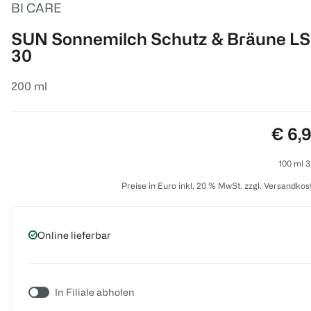
BI CARE
SUN Sonnemilch Schutz & Bräune L
30
200 ml
Preis
€ 6,
100 ml 3
Preise in Euro inkl. 20 % MwSt. zzgl. Versandkos
Online lieferbar
In Filiale abholen