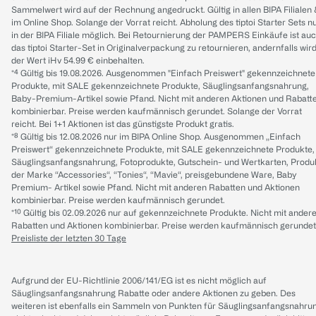
Sammelwert wird auf der Rechnung angedruckt. Gültig in allen BIPA Filialen
im Online Shop. Solange der Vorrat reicht. Abholung des tiptoi Starter Sets n
in der BIPA Filiale möglich. Bei Retournierung der PAMPERS Einkäufe ist au
das tiptoi Starter-Set in Originalverpackung zu retournieren, andernfalls wir
der Wert iHv 54.99 € einbehalten.
*⁴ Gültig bis 19.08.2026. Ausgenommen "Einfach Preiswert" gekennzeichnete
Produkte, mit SALE gekennzeichnete Produkte, Säuglingsanfangsnahrung,
Baby-Premium-Artikel sowie Pfand. Nicht mit anderen Aktionen und Rabatt
kombinierbar. Preise werden kaufmännisch gerundet. Solange der Vorrat
reicht. Bei 1+1 Aktionen ist das günstigste Produkt gratis.
*⁸ Gültig bis 12.08.2026 nur im BIPA Online Shop. Ausgenommen „Einfach
Preiswert“ gekennzeichnete Produkte, mit SALE gekennzeichnete Produkte,
Säuglingsanfangsnahrung, Fotoprodukte, Gutschein- und Wertkarten, Produ
der Marke “Accessories“, “Tonies“, “Mavie“, preisgebundene Ware, Baby
Premium- Artikel sowie Pfand. Nicht mit anderen Rabatten und Aktionen
kombinierbar. Preise werden kaufmännisch gerundet.
*¹⁰ Gültig bis 02.09.2026 nur auf gekennzeichnete Produkte. Nicht mit ander
Rabatten und Aktionen kombinierbar. Preise werden kaufmännisch gerundet
Preisliste der letzten 30 Tage
Aufgrund der EU-Richtlinie 2006/141/EG ist es nicht möglich auf
Säuglingsanfangsnahrung Rabatte oder andere Aktionen zu geben. Des
weiteren ist ebenfalls ein Sammeln von Punkten für Säuglingsanfangsnahru