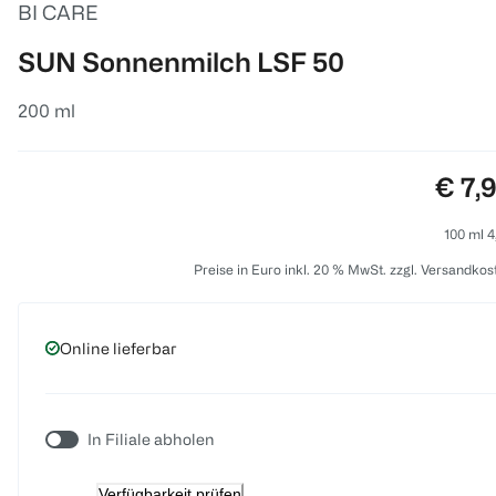
BI CARE
SUN Sonnenmilch LSF 50
200 ml
Preis
€ 7,
100 ml 4
Preise in Euro inkl. 20 % MwSt. zzgl. Versandkos
Online lieferbar
In Filiale abholen
Verfügbarkeit prüfen