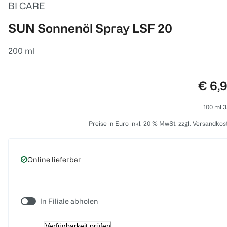
BI CARE
SUN Sonnenöl Spray LSF 20
200 ml
Preis
€ 6,
100 ml 3
Preise in Euro inkl. 20 % MwSt. zzgl. Versandkos
Online lieferbar
In Filiale abholen
Verfügbarkeit prüfen