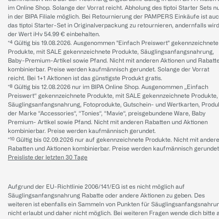
im Online Shop. Solange der Vorrat reicht. Abholung des tiptoi Starter Sets n
in der BIPA Filiale möglich. Bei Retournierung der PAMPERS Einkäufe ist au
das tiptoi Starter-Set in Originalverpackung zu retournieren, andernfalls wir
der Wert iHv 54.99 € einbehalten.
*⁴ Gültig bis 19.08.2026. Ausgenommen "Einfach Preiswert" gekennzeichnete
Produkte, mit SALE gekennzeichnete Produkte, Säuglingsanfangsnahrung,
Baby-Premium-Artikel sowie Pfand. Nicht mit anderen Aktionen und Rabatt
kombinierbar. Preise werden kaufmännisch gerundet. Solange der Vorrat
reicht. Bei 1+1 Aktionen ist das günstigste Produkt gratis.
*⁸ Gültig bis 12.08.2026 nur im BIPA Online Shop. Ausgenommen „Einfach
Preiswert“ gekennzeichnete Produkte, mit SALE gekennzeichnete Produkte,
Säuglingsanfangsnahrung, Fotoprodukte, Gutschein- und Wertkarten, Produ
der Marke “Accessories“, “Tonies“, “Mavie“, preisgebundene Ware, Baby
Premium- Artikel sowie Pfand. Nicht mit anderen Rabatten und Aktionen
kombinierbar. Preise werden kaufmännisch gerundet.
*¹⁰ Gültig bis 02.09.2026 nur auf gekennzeichnete Produkte. Nicht mit ander
Rabatten und Aktionen kombinierbar. Preise werden kaufmännisch gerundet
Preisliste der letzten 30 Tage
Aufgrund der EU-Richtlinie 2006/141/EG ist es nicht möglich auf
Säuglingsanfangsnahrung Rabatte oder andere Aktionen zu geben. Des
weiteren ist ebenfalls ein Sammeln von Punkten für Säuglingsanfangsnahru
nicht erlaubt und daher nicht möglich.
Bei weiteren Fragen wende dich bitte 