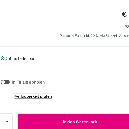
Pr
€ 
10
Preise in Euro inkl. 20 % MwSt. zzgl. Vers
Online lieferbar
In Filiale abholen
Verfügbarkeit prüfen
In den Warenkorb