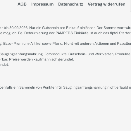
AGB
Impressum
Datenschutz
Vertrag widerrufen
sbar bis 30.09.2026. Nur ein Gutschein pro Einkauf einlösbar. Der Sammelwert wir
iale möglich. Bei Retournierung der PAMPERS Einkäufe ist auch das tiptoi Starter
g, Baby-Premium-Artikel sowie Pfand. Nicht mit anderen Aktionen und Rabatte
 Säuglingsanfangsnahrung, Fotoprodukte, Gutschein- und Wertkarten, Produkte
erbar. Preise werden kaufmännisch gerundet.
undet.
ebenfalls ein Sammeln von Punkten für Säuglingsanfangsnahrung nicht erlaubt 