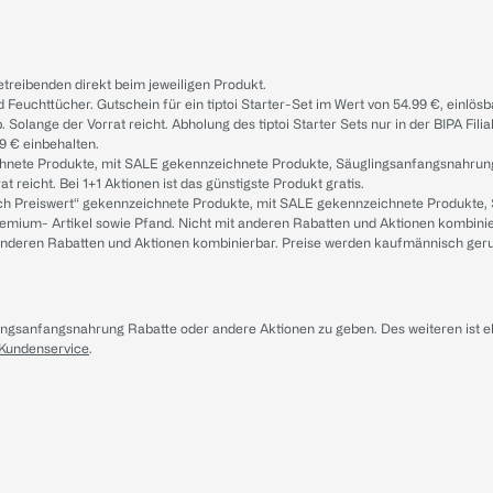
treibenden direkt beim jeweiligen Produkt.
d Feuchttücher. Gutschein für ein tiptoi Starter-Set im Wert von 54.99 €, einlö
. Solange der Vorrat reicht. Abholung des tiptoi Starter Sets nur in der BIPA Fil
9 € einbehalten.
ichnete Produkte, mit SALE gekennzeichnete Produkte, Säuglingsanfangsnahrun
reicht. Bei 1+1 Aktionen ist das günstigste Produkt gratis.
ach Preiswert“ gekennzeichnete Produkte, mit SALE gekennzeichnete Produkte,
remium- Artikel sowie Pfand. Nicht mit anderen Rabatten und Aktionen kombini
t anderen Rabatten und Aktionen kombinierbar. Preise werden kaufmännisch ger
lingsanfangsnahrung Rabatte oder andere Aktionen zu geben. Des weiteren ist 
 Kundenservice
.