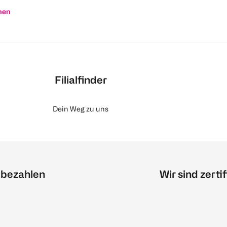
nen
Filialfinder
Dein Weg zu uns
 bezahlen
Wir sind zertif