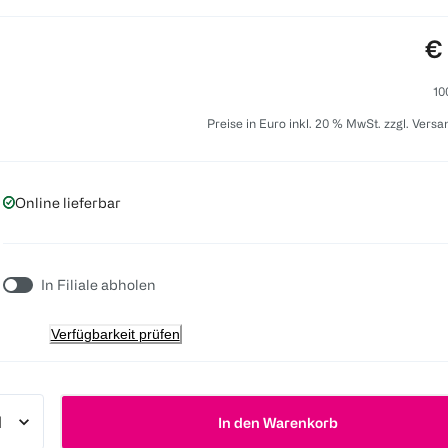
Pr
€
10
Preise in Euro inkl. 20 % MwSt. zzgl. Vers
Online lieferbar
In Filiale abholen
Verfügbarkeit prüfen
In den Warenkorb