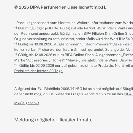
© 2026 BIPA Parfumerien Gesellschaft m.b.H.
* Produkt gesponsert vom Hersteller. Weitere Informationen zum Werbe
*³ Nur mit gültiger jö Karte. Gültig auf alle PAMPERS Windeln, Pants un
der Rechnung angedruckt. Gültig in allen BIPA Filialen & im Online Shop
Originalverpackung zu retournieren, andernfalls wird der Wert iHv 54.9
*⁴ Gültig bis 19.08.2026. Ausgenommen "Einfach Preiswert" gekennze
kombinierbar. Preise werden kaufmännisch gerundet. Solange der Vorrat 
*⁸ Gültig bis 12.08.2026 nur im BIPA Online Shop. Ausgenommen „Einf
Marke “Accessories“, “Tonies“, “Mavie“, preisgebundene Ware, Baby P
*¹⁰ Gültig bis 02.09.2026 nur auf gekennzeichnete Produkte. Nicht mi
Preisliste der letzten 30 Tage
Aufgrund der EU-Richtlinie 2006/141/EG ist es nicht möglich auf Säug
daher nicht möglich.
Bei weiteren Fragen wende dich bitte an das
BIPA
MwSt. gesenkt
Meldung möglicher illegaler Inhalte