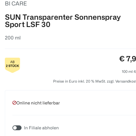
BI CARE
SUN Transparenter Sonnenspray
Sport LSF 30
200 ml
Preis
€ 7,
100 ml 4
Preise in Euro inkl. 20 % MwSt. zzgl. Versandkos
Online nicht lieferbar
In Filiale abholen