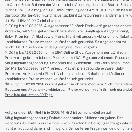
im Online Shop. Solange der Vorrat reicht. Abholung des tiptoi Starter Sets n
in der BIPA Filiale möglich. Bei Retournierung der PAMPERS Einkäufe ist au
das tiptoi Starter-Set in Originalverpackung zu retournieren, andernfalls wir
der Wert iHv 54.99 € einbehalten.
*⁴ Gültig bis 19.08.2026. Ausgenommen "Einfach Preiswert" gekennzeichnete
Produkte, mit SALE gekennzeichnete Produkte, Säuglingsanfangsnahrung,
Baby-Premium-Artikel sowie Pfand. Nicht mit anderen Aktionen und Rabatt
kombinierbar. Preise werden kaufmännisch gerundet. Solange der Vorrat
reicht. Bei 1+1 Aktionen ist das günstigste Produkt gratis.
*⁸ Gültig bis 12.08.2026 nur im BIPA Online Shop. Ausgenommen „Einfach
Preiswert“ gekennzeichnete Produkte, mit SALE gekennzeichnete Produkte,
Säuglingsanfangsnahrung, Fotoprodukte, Gutschein- und Wertkarten, Produ
der Marke “Accessories“, “Tonies“, “Mavie“, preisgebundene Ware, Baby
Premium- Artikel sowie Pfand. Nicht mit anderen Rabatten und Aktionen
kombinierbar. Preise werden kaufmännisch gerundet.
*¹⁰ Gültig bis 02.09.2026 nur auf gekennzeichnete Produkte. Nicht mit ander
Rabatten und Aktionen kombinierbar. Preise werden kaufmännisch gerundet
Preisliste der letzten 30 Tage
Aufgrund der EU-Richtlinie 2006/141/EG ist es nicht möglich auf
Säuglingsanfangsnahrung Rabatte oder andere Aktionen zu geben. Des
weiteren ist ebenfalls ein Sammeln von Punkten für Säuglingsanfangsnahru
nicht erlaubt und daher nicht möglich.
Bei weiteren Fragen wende dich bitte 