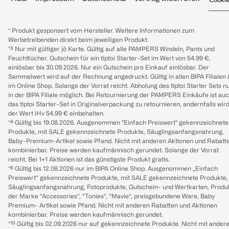
* Produkt gesponsert vom Hersteller. Weitere Informationen zum
Werbetreibenden direkt beim jeweiligen Produkt.
*³ Nur mit gültiger jö Karte. Gültig auf alle PAMPERS Windeln, Pants und
Feuchttücher. Gutschein für ein tiptoi Starter-Set im Wert von 54.99 €,
einlösbar bis 30.09.2026. Nur ein Gutschein pro Einkauf einlösbar. Der
Sammelwert wird auf der Rechnung angedruckt. Gültig in allen BIPA Filialen
im Online Shop. Solange der Vorrat reicht. Abholung des tiptoi Starter Sets n
in der BIPA Filiale möglich. Bei Retournierung der PAMPERS Einkäufe ist au
das tiptoi Starter-Set in Originalverpackung zu retournieren, andernfalls wir
der Wert iHv 54.99 € einbehalten.
*⁴ Gültig bis 19.08.2026. Ausgenommen "Einfach Preiswert" gekennzeichnete
Produkte, mit SALE gekennzeichnete Produkte, Säuglingsanfangsnahrung,
Baby-Premium-Artikel sowie Pfand. Nicht mit anderen Aktionen und Rabatt
kombinierbar. Preise werden kaufmännisch gerundet. Solange der Vorrat
reicht. Bei 1+1 Aktionen ist das günstigste Produkt gratis.
*⁸ Gültig bis 12.08.2026 nur im BIPA Online Shop. Ausgenommen „Einfach
Preiswert“ gekennzeichnete Produkte, mit SALE gekennzeichnete Produkte,
Säuglingsanfangsnahrung, Fotoprodukte, Gutschein- und Wertkarten, Produ
der Marke “Accessories“, “Tonies“, “Mavie“, preisgebundene Ware, Baby
Premium- Artikel sowie Pfand. Nicht mit anderen Rabatten und Aktionen
kombinierbar. Preise werden kaufmännisch gerundet.
*¹⁰ Gültig bis 02.09.2026 nur auf gekennzeichnete Produkte. Nicht mit ander