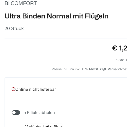
BI COMFORT
Ultra Binden Normal mit Flügeln
20 Stück
Prei
€ 1,
1 Stk 0
Preise in Euro inkl. 0 % MwSt. zzgl. Versandkos
Online nicht lieferbar
In Filiale abholen
Verfügbarkeit prüfen