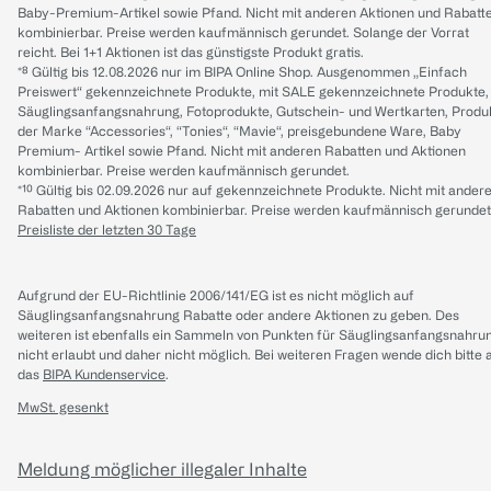
Baby-Premium-Artikel sowie Pfand. Nicht mit anderen Aktionen und Rabatt
kombinierbar. Preise werden kaufmännisch gerundet. Solange der Vorrat
reicht. Bei 1+1 Aktionen ist das günstigste Produkt gratis.
*⁸ Gültig bis 12.08.2026 nur im BIPA Online Shop. Ausgenommen „Einfach
Preiswert“ gekennzeichnete Produkte, mit SALE gekennzeichnete Produkte,
Säuglingsanfangsnahrung, Fotoprodukte, Gutschein- und Wertkarten, Produ
der Marke “Accessories“, “Tonies“, “Mavie“, preisgebundene Ware, Baby
Premium- Artikel sowie Pfand. Nicht mit anderen Rabatten und Aktionen
kombinierbar. Preise werden kaufmännisch gerundet.
*¹⁰ Gültig bis 02.09.2026 nur auf gekennzeichnete Produkte. Nicht mit ander
Rabatten und Aktionen kombinierbar. Preise werden kaufmännisch gerundet
Preisliste der letzten 30 Tage
Aufgrund der EU-Richtlinie 2006/141/EG ist es nicht möglich auf
Säuglingsanfangsnahrung Rabatte oder andere Aktionen zu geben. Des
weiteren ist ebenfalls ein Sammeln von Punkten für Säuglingsanfangsnahru
nicht erlaubt und daher nicht möglich.
Bei weiteren Fragen wende dich bitte 
das
BIPA Kundenservice
.
MwSt. gesenkt
Meldung möglicher illegaler Inhalte