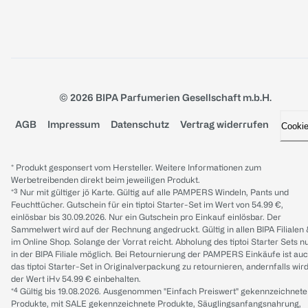
© 2026 BIPA Parfumerien Gesellschaft m.b.H.
AGB
Impressum
Datenschutz
Vertrag widerrufen
Cooki
* Produkt gesponsert vom Hersteller. Weitere Informationen zum
Werbetreibenden direkt beim jeweiligen Produkt.
*³ Nur mit gültiger jö Karte. Gültig auf alle PAMPERS Windeln, Pants und
Feuchttücher. Gutschein für ein tiptoi Starter-Set im Wert von 54.99 €,
einlösbar bis 30.09.2026. Nur ein Gutschein pro Einkauf einlösbar. Der
Sammelwert wird auf der Rechnung angedruckt. Gültig in allen BIPA Filialen
im Online Shop. Solange der Vorrat reicht. Abholung des tiptoi Starter Sets n
in der BIPA Filiale möglich. Bei Retournierung der PAMPERS Einkäufe ist au
das tiptoi Starter-Set in Originalverpackung zu retournieren, andernfalls wir
der Wert iHv 54.99 € einbehalten.
*⁴ Gültig bis 19.08.2026. Ausgenommen "Einfach Preiswert" gekennzeichnete
Produkte, mit SALE gekennzeichnete Produkte, Säuglingsanfangsnahrung,