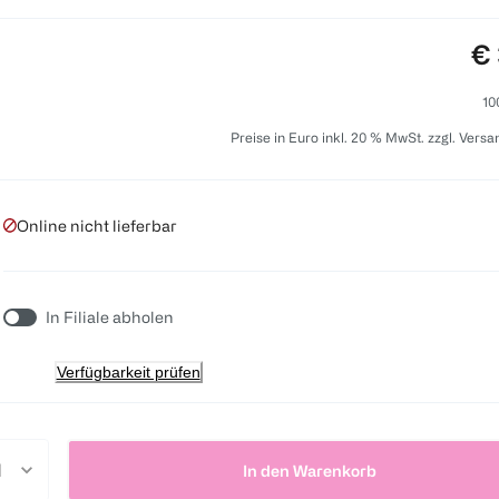
Pr
€ 
10
Preise in Euro inkl. 20 % MwSt. zzgl. Vers
Online nicht lieferbar
In Filiale abholen
Verfügbarkeit prüfen
In den Warenkorb