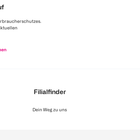
uf
rbraucherschutzes.
aktuellen
nen
Filialfinder
Dein Weg zu uns