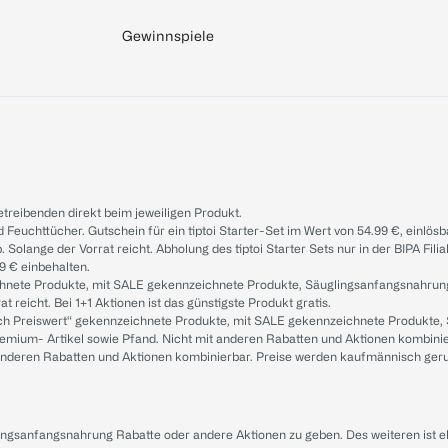
Gewinnspiele
treibenden direkt beim jeweiligen Produkt.
d Feuchttücher. Gutschein für ein tiptoi Starter-Set im Wert von 54.99 €, einlö
. Solange der Vorrat reicht. Abholung des tiptoi Starter Sets nur in der BIPA Fil
9 € einbehalten.
ichnete Produkte, mit SALE gekennzeichnete Produkte, Säuglingsanfangsnahrun
reicht. Bei 1+1 Aktionen ist das günstigste Produkt gratis.
ach Preiswert“ gekennzeichnete Produkte, mit SALE gekennzeichnete Produkte,
remium- Artikel sowie Pfand. Nicht mit anderen Rabatten und Aktionen kombini
t anderen Rabatten und Aktionen kombinierbar. Preise werden kaufmännisch ger
lingsanfangsnahrung Rabatte oder andere Aktionen zu geben. Des weiteren ist 