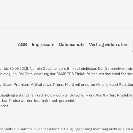
AGB
Impressum
Datenschutz
Vertrag widerrufen
sbar bis 30.09.2026. Nur ein Gutschein pro Einkauf einlösbar. Der Sammelwert wir
iale möglich. Bei Retournierung der PAMPERS Einkäufe ist auch das tiptoi Starter
g, Baby-Premium-Artikel sowie Pfand. Nicht mit anderen Aktionen und Rabatte
 Säuglingsanfangsnahrung, Fotoprodukte, Gutschein- und Wertkarten, Produkte
erbar. Preise werden kaufmännisch gerundet.
undet.
ebenfalls ein Sammeln von Punkten für Säuglingsanfangsnahrung nicht erlaubt 