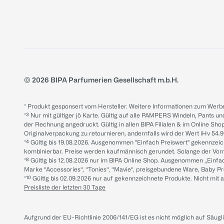
© 2026 BIPA Parfumerien Gesellschaft m.b.H.
* Produkt gesponsert vom Hersteller. Weitere Informationen zum Werbe
*³ Nur mit gültiger jö Karte. Gültig auf alle PAMPERS Windeln, Pants un
der Rechnung angedruckt. Gültig in allen BIPA Filialen & im Online Shop
Originalverpackung zu retournieren, andernfalls wird der Wert iHv 54.9
*⁴ Gültig bis 19.08.2026. Ausgenommen "Einfach Preiswert" gekennze
kombinierbar. Preise werden kaufmännisch gerundet. Solange der Vorrat 
*⁸ Gültig bis 12.08.2026 nur im BIPA Online Shop. Ausgenommen „Einf
Marke “Accessories“, “Tonies“, “Mavie“, preisgebundene Ware, Baby P
*¹⁰ Gültig bis 02.09.2026 nur auf gekennzeichnete Produkte. Nicht mi
Preisliste der letzten 30 Tage
Aufgrund der EU-Richtlinie 2006/141/EG ist es nicht möglich auf Säug