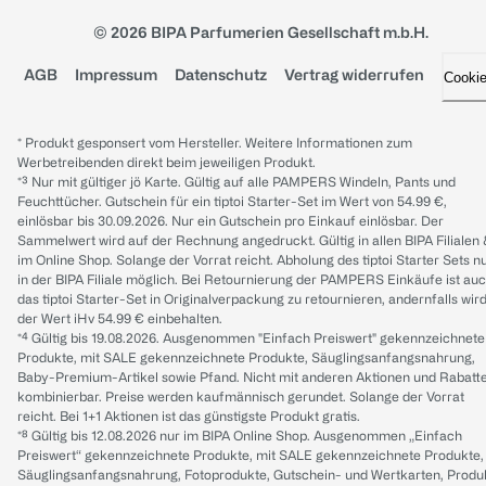
© 2026 BIPA Parfumerien Gesellschaft m.b.H.
AGB
Impressum
Datenschutz
Vertrag widerrufen
Cooki
* Produkt gesponsert vom Hersteller. Weitere Informationen zum
Werbetreibenden direkt beim jeweiligen Produkt.
*³ Nur mit gültiger jö Karte. Gültig auf alle PAMPERS Windeln, Pants und
Feuchttücher. Gutschein für ein tiptoi Starter-Set im Wert von 54.99 €,
einlösbar bis 30.09.2026. Nur ein Gutschein pro Einkauf einlösbar. Der
Sammelwert wird auf der Rechnung angedruckt. Gültig in allen BIPA Filialen
im Online Shop. Solange der Vorrat reicht. Abholung des tiptoi Starter Sets n
in der BIPA Filiale möglich. Bei Retournierung der PAMPERS Einkäufe ist au
das tiptoi Starter-Set in Originalverpackung zu retournieren, andernfalls wir
der Wert iHv 54.99 € einbehalten.
*⁴ Gültig bis 19.08.2026. Ausgenommen "Einfach Preiswert" gekennzeichnete
Produkte, mit SALE gekennzeichnete Produkte, Säuglingsanfangsnahrung,
Baby-Premium-Artikel sowie Pfand. Nicht mit anderen Aktionen und Rabatt
kombinierbar. Preise werden kaufmännisch gerundet. Solange der Vorrat
reicht. Bei 1+1 Aktionen ist das günstigste Produkt gratis.
*⁸ Gültig bis 12.08.2026 nur im BIPA Online Shop. Ausgenommen „Einfach
Preiswert“ gekennzeichnete Produkte, mit SALE gekennzeichnete Produkte,
Säuglingsanfangsnahrung, Fotoprodukte, Gutschein- und Wertkarten, Produ