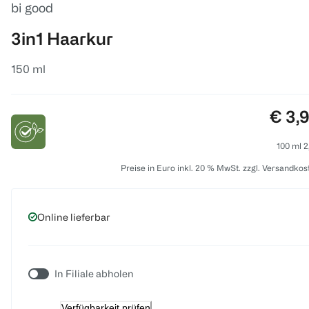
bi good
3in1 Haarkur
150 ml
Preis
€ 3,
100 ml 2
Preise in Euro inkl. 20 % MwSt. zzgl. Versandkos
Online lieferbar
In Filiale abholen
Verfügbarkeit prüfen