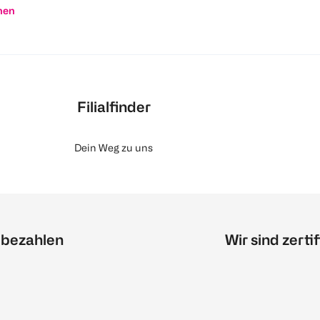
nen
Filialfinder
Dein Weg zu uns
 bezahlen
Wir sind zertif