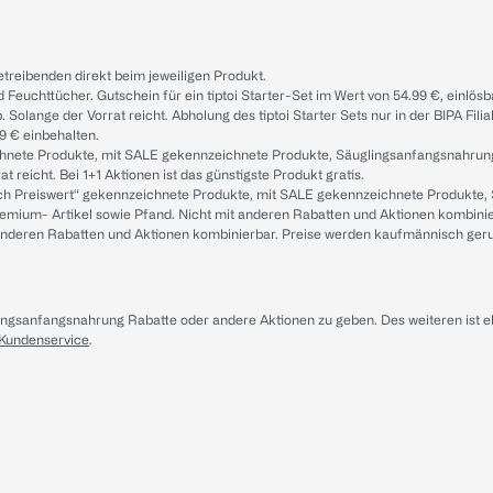
treibenden direkt beim jeweiligen Produkt.
d Feuchttücher. Gutschein für ein tiptoi Starter-Set im Wert von 54.99 €, einlö
. Solange der Vorrat reicht. Abholung des tiptoi Starter Sets nur in der BIPA Fil
9 € einbehalten.
ichnete Produkte, mit SALE gekennzeichnete Produkte, Säuglingsanfangsnahrun
reicht. Bei 1+1 Aktionen ist das günstigste Produkt gratis.
ach Preiswert“ gekennzeichnete Produkte, mit SALE gekennzeichnete Produkte,
remium- Artikel sowie Pfand. Nicht mit anderen Rabatten und Aktionen kombini
t anderen Rabatten und Aktionen kombinierbar. Preise werden kaufmännisch ger
lingsanfangsnahrung Rabatte oder andere Aktionen zu geben. Des weiteren ist 
 Kundenservice
.