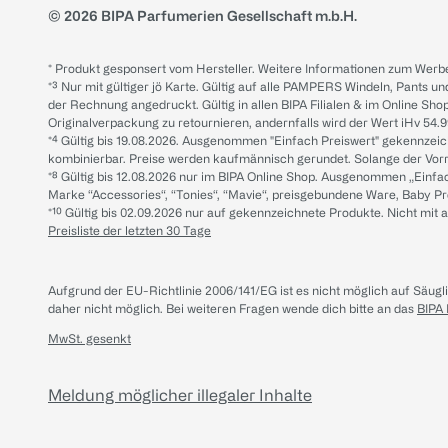
© 2026 BIPA Parfumerien Gesellschaft m.b.H.
* Produkt gesponsert vom Hersteller. Weitere Informationen zum Werbe
*³ Nur mit gültiger jö Karte. Gültig auf alle PAMPERS Windeln, Pants un
der Rechnung angedruckt. Gültig in allen BIPA Filialen & im Online Shop
Originalverpackung zu retournieren, andernfalls wird der Wert iHv 54.9
*⁴ Gültig bis 19.08.2026. Ausgenommen "Einfach Preiswert" gekennze
kombinierbar. Preise werden kaufmännisch gerundet. Solange der Vorrat 
*⁸ Gültig bis 12.08.2026 nur im BIPA Online Shop. Ausgenommen „Einf
Marke “Accessories“, “Tonies“, “Mavie“, preisgebundene Ware, Baby P
*¹⁰ Gültig bis 02.09.2026 nur auf gekennzeichnete Produkte. Nicht mi
Preisliste der letzten 30 Tage
Aufgrund der EU-Richtlinie 2006/141/EG ist es nicht möglich auf Säug
daher nicht möglich.
Bei weiteren Fragen wende dich bitte an das
BIPA
MwSt. gesenkt
Meldung möglicher illegaler Inhalte