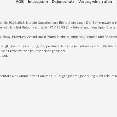
AGB
Impressum
Datenschutz
Vertrag widerrufen
sbar bis 30.09.2026. Nur ein Gutschein pro Einkauf einlösbar. Der Sammelwert wir
iale möglich. Bei Retournierung der PAMPERS Einkäufe ist auch das tiptoi Starter
g, Baby-Premium-Artikel sowie Pfand. Nicht mit anderen Aktionen und Rabatte
 Säuglingsanfangsnahrung, Fotoprodukte, Gutschein- und Wertkarten, Produkte
erbar. Preise werden kaufmännisch gerundet.
undet.
ebenfalls ein Sammeln von Punkten für Säuglingsanfangsnahrung nicht erlaubt 