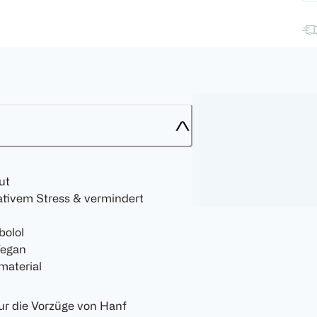
ut
dativem Stress & vermindert
bolol
Vegan
material
ur die Vorzüge von Hanf