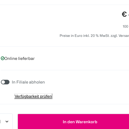
Pr
€ 
100
Preise in Euro inkl. 20 % MwSt. zzgl. Vers
Online lieferbar
In Filiale abholen
Verfügbarkeit prüfen
In den Warenkorb