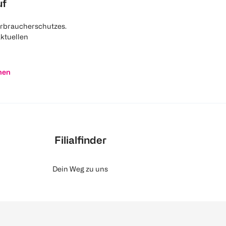
uf
rbraucherschutzes.
aktuellen
nen
Filialfinder
Dein Weg zu uns