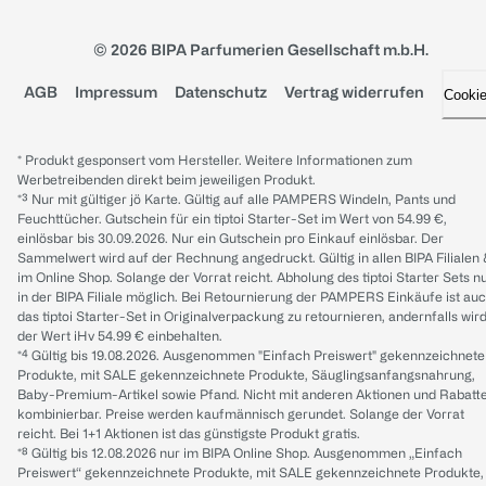
© 2026 BIPA Parfumerien Gesellschaft m.b.H.
AGB
Impressum
Datenschutz
Vertrag widerrufen
Cooki
* Produkt gesponsert vom Hersteller. Weitere Informationen zum
Werbetreibenden direkt beim jeweiligen Produkt.
*³ Nur mit gültiger jö Karte. Gültig auf alle PAMPERS Windeln, Pants und
Feuchttücher. Gutschein für ein tiptoi Starter-Set im Wert von 54.99 €,
einlösbar bis 30.09.2026. Nur ein Gutschein pro Einkauf einlösbar. Der
Sammelwert wird auf der Rechnung angedruckt. Gültig in allen BIPA Filialen
im Online Shop. Solange der Vorrat reicht. Abholung des tiptoi Starter Sets n
in der BIPA Filiale möglich. Bei Retournierung der PAMPERS Einkäufe ist au
das tiptoi Starter-Set in Originalverpackung zu retournieren, andernfalls wir
der Wert iHv 54.99 € einbehalten.
*⁴ Gültig bis 19.08.2026. Ausgenommen "Einfach Preiswert" gekennzeichnete
Produkte, mit SALE gekennzeichnete Produkte, Säuglingsanfangsnahrung,
Baby-Premium-Artikel sowie Pfand. Nicht mit anderen Aktionen und Rabatt
kombinierbar. Preise werden kaufmännisch gerundet. Solange der Vorrat
reicht. Bei 1+1 Aktionen ist das günstigste Produkt gratis.
*⁸ Gültig bis 12.08.2026 nur im BIPA Online Shop. Ausgenommen „Einfach
Preiswert“ gekennzeichnete Produkte, mit SALE gekennzeichnete Produkte,