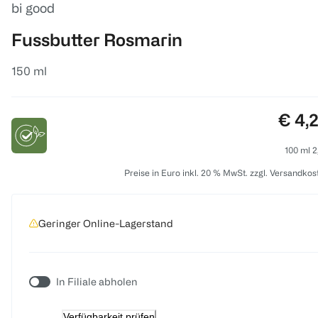
bi good
Fussbutter Rosmarin
150 ml
Preis
€ 4,
100 ml 2
Preise in Euro inkl. 20 % MwSt. zzgl. Versandkos
Geringer Online-Lagerstand
In Filiale abholen
Verfügbarkeit prüfen