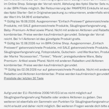
im Online Shop. Solange der Vorrat reicht. Abholung des tiptoi Starter Sets n
in der BIPA Filiale möglich. Bei Retournierung der PAMPERS Einkäufe ist au
das tiptoi Starter-Set in Originalverpackung zu retournieren, andernfalls wir
der Wert iHv 54.99 € einbehalten.
*⁴ Gültig bis 19.08.2026. Ausgenommen "Einfach Preiswert" gekennzeichnete
Produkte, mit SALE gekennzeichnete Produkte, Säuglingsanfangsnahrung,
Baby-Premium-Artikel sowie Pfand. Nicht mit anderen Aktionen und Rabatt
kombinierbar. Preise werden kaufmännisch gerundet. Solange der Vorrat
reicht. Bei 1+1 Aktionen ist das günstigste Produkt gratis.
*⁸ Gültig bis 12.08.2026 nur im BIPA Online Shop. Ausgenommen „Einfach
Preiswert“ gekennzeichnete Produkte, mit SALE gekennzeichnete Produkte,
Säuglingsanfangsnahrung, Fotoprodukte, Gutschein- und Wertkarten, Produ
der Marke “Accessories“, “Tonies“, “Mavie“, preisgebundene Ware, Baby
Premium- Artikel sowie Pfand. Nicht mit anderen Rabatten und Aktionen
kombinierbar. Preise werden kaufmännisch gerundet.
*¹⁰ Gültig bis 02.09.2026 nur auf gekennzeichnete Produkte. Nicht mit ander
Rabatten und Aktionen kombinierbar. Preise werden kaufmännisch gerundet
Preisliste der letzten 30 Tage
Aufgrund der EU-Richtlinie 2006/141/EG ist es nicht möglich auf
Säuglingsanfangsnahrung Rabatte oder andere Aktionen zu geben. Des
weiteren ist ebenfalls ein Sammeln von Punkten für Säuglingsanfangsnahru
nicht erlaubt und daher nicht möglich.
Bei weiteren Fragen wende dich bitte 