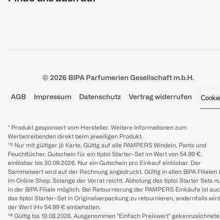
© 2026 BIPA Parfumerien Gesellschaft m.b.H.
AGB
Impressum
Datenschutz
Vertrag widerrufen
Cooki
* Produkt gesponsert vom Hersteller. Weitere Informationen zum
Werbetreibenden direkt beim jeweiligen Produkt.
*³ Nur mit gültiger jö Karte. Gültig auf alle PAMPERS Windeln, Pants und
Feuchttücher. Gutschein für ein tiptoi Starter-Set im Wert von 54.99 €,
einlösbar bis 30.09.2026. Nur ein Gutschein pro Einkauf einlösbar. Der
Sammelwert wird auf der Rechnung angedruckt. Gültig in allen BIPA Filialen
im Online Shop. Solange der Vorrat reicht. Abholung des tiptoi Starter Sets n
in der BIPA Filiale möglich. Bei Retournierung der PAMPERS Einkäufe ist au
das tiptoi Starter-Set in Originalverpackung zu retournieren, andernfalls wir
der Wert iHv 54.99 € einbehalten.
*⁴ Gültig bis 19.08.2026. Ausgenommen "Einfach Preiswert" gekennzeichnete