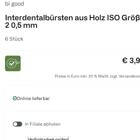
bi good
Interdentalbürsten aus Holz ISO Grö
2 0,5 mm
6 Stück
Preis
€ 3,
Preise in Euro inkl. 20 % MwSt. zzgl. Versandkos
Online lieferbar
In Filiale abholen
Verfügbarkeit prüfen