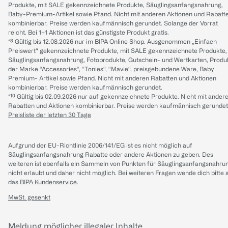
Produkte, mit SALE gekennzeichnete Produkte, Säuglingsanfangsnahrung,
Baby-Premium-Artikel sowie Pfand. Nicht mit anderen Aktionen und Rabatt
kombinierbar. Preise werden kaufmännisch gerundet. Solange der Vorrat
reicht. Bei 1+1 Aktionen ist das günstigste Produkt gratis.
*⁸ Gültig bis 12.08.2026 nur im BIPA Online Shop. Ausgenommen „Einfach
Preiswert“ gekennzeichnete Produkte, mit SALE gekennzeichnete Produkte,
Säuglingsanfangsnahrung, Fotoprodukte, Gutschein- und Wertkarten, Produ
der Marke “Accessories“, “Tonies“, “Mavie“, preisgebundene Ware, Baby
Premium- Artikel sowie Pfand. Nicht mit anderen Rabatten und Aktionen
kombinierbar. Preise werden kaufmännisch gerundet.
*¹⁰ Gültig bis 02.09.2026 nur auf gekennzeichnete Produkte. Nicht mit ander
Rabatten und Aktionen kombinierbar. Preise werden kaufmännisch gerundet
Preisliste der letzten 30 Tage
Aufgrund der EU-Richtlinie 2006/141/EG ist es nicht möglich auf
Säuglingsanfangsnahrung Rabatte oder andere Aktionen zu geben. Des
weiteren ist ebenfalls ein Sammeln von Punkten für Säuglingsanfangsnahru
nicht erlaubt und daher nicht möglich.
Bei weiteren Fragen wende dich bitte 
das
BIPA Kundenservice
.
MwSt. gesenkt
Meldung möglicher illegaler Inhalte