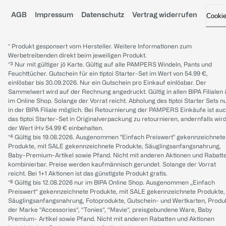
AGB
Impressum
Datenschutz
Vertrag widerrufen
Cooki
* Produkt gesponsert vom Hersteller. Weitere Informationen zum
Werbetreibenden direkt beim jeweiligen Produkt.
*³ Nur mit gültiger jö Karte. Gültig auf alle PAMPERS Windeln, Pants und
Feuchttücher. Gutschein für ein tiptoi Starter-Set im Wert von 54.99 €,
einlösbar bis 30.09.2026. Nur ein Gutschein pro Einkauf einlösbar. Der
Sammelwert wird auf der Rechnung angedruckt. Gültig in allen BIPA Filialen
im Online Shop. Solange der Vorrat reicht. Abholung des tiptoi Starter Sets n
in der BIPA Filiale möglich. Bei Retournierung der PAMPERS Einkäufe ist au
das tiptoi Starter-Set in Originalverpackung zu retournieren, andernfalls wir
der Wert iHv 54.99 € einbehalten.
*⁴ Gültig bis 19.08.2026. Ausgenommen "Einfach Preiswert" gekennzeichnete
Produkte, mit SALE gekennzeichnete Produkte, Säuglingsanfangsnahrung,
Baby-Premium-Artikel sowie Pfand. Nicht mit anderen Aktionen und Rabatt
kombinierbar. Preise werden kaufmännisch gerundet. Solange der Vorrat
reicht. Bei 1+1 Aktionen ist das günstigste Produkt gratis.
*⁸ Gültig bis 12.08.2026 nur im BIPA Online Shop. Ausgenommen „Einfach
Preiswert“ gekennzeichnete Produkte, mit SALE gekennzeichnete Produkte,
Säuglingsanfangsnahrung, Fotoprodukte, Gutschein- und Wertkarten, Produ
der Marke “Accessories“, “Tonies“, “Mavie“, preisgebundene Ware, Baby
Premium- Artikel sowie Pfand. Nicht mit anderen Rabatten und Aktionen