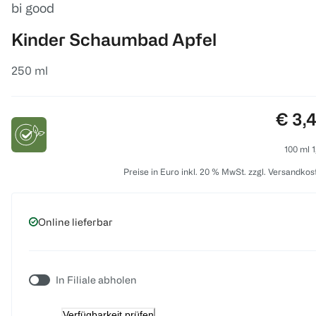
bi good
Kinder Schaumbad Apfel
250 ml
Preis
€ 3,
100 ml 1
Preise in Euro inkl. 20 % MwSt. zzgl. Versandkos
Online lieferbar
In Filiale abholen
Verfügbarkeit prüfen