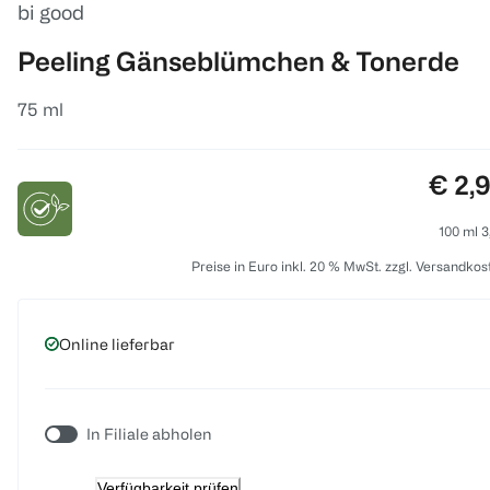
bi good
Peeling Gänseblümchen & Tonerde
75 ml
Preis
€ 2,
100 ml 3
Preise in Euro inkl. 20 % MwSt. zzgl. Versandkos
Online lieferbar
In Filiale abholen
Verfügbarkeit prüfen