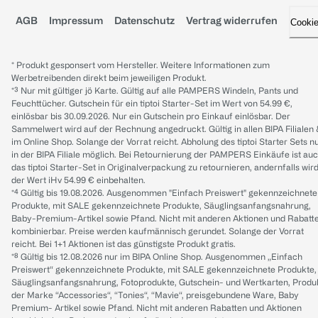
AGB
Impressum
Datenschutz
Vertrag widerrufen
Cooki
* Produkt gesponsert vom Hersteller. Weitere Informationen zum
Werbetreibenden direkt beim jeweiligen Produkt.
*³ Nur mit gültiger jö Karte. Gültig auf alle PAMPERS Windeln, Pants und
Feuchttücher. Gutschein für ein tiptoi Starter-Set im Wert von 54.99 €,
einlösbar bis 30.09.2026. Nur ein Gutschein pro Einkauf einlösbar. Der
Sammelwert wird auf der Rechnung angedruckt. Gültig in allen BIPA Filialen
im Online Shop. Solange der Vorrat reicht. Abholung des tiptoi Starter Sets n
in der BIPA Filiale möglich. Bei Retournierung der PAMPERS Einkäufe ist au
das tiptoi Starter-Set in Originalverpackung zu retournieren, andernfalls wir
der Wert iHv 54.99 € einbehalten.
*⁴ Gültig bis 19.08.2026. Ausgenommen "Einfach Preiswert" gekennzeichnete
Produkte, mit SALE gekennzeichnete Produkte, Säuglingsanfangsnahrung,
Baby-Premium-Artikel sowie Pfand. Nicht mit anderen Aktionen und Rabatt
kombinierbar. Preise werden kaufmännisch gerundet. Solange der Vorrat
reicht. Bei 1+1 Aktionen ist das günstigste Produkt gratis.
*⁸ Gültig bis 12.08.2026 nur im BIPA Online Shop. Ausgenommen „Einfach
Preiswert“ gekennzeichnete Produkte, mit SALE gekennzeichnete Produkte,
Säuglingsanfangsnahrung, Fotoprodukte, Gutschein- und Wertkarten, Produ
der Marke “Accessories“, “Tonies“, “Mavie“, preisgebundene Ware, Baby
Premium- Artikel sowie Pfand. Nicht mit anderen Rabatten und Aktionen