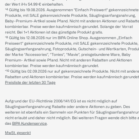
der Wert iHv 54.99 € einbehalten.
*⁴ Gültig bis 19.08.2026. Ausgenommen "Einfach Preiswert" gekennzeichnete
Produkte, mit SALE gekennzeichnete Produkte, Säuglingsanfangsnahrung,
Baby-Premium-Artikel sowie Pfand. Nicht mit anderen Aktionen und Rabatt
kombinierbar. Preise werden kaufmännisch gerundet. Solange der Vorrat
reicht. Bei 1+1 Aktionen ist das günstigste Produkt gratis.
*⁸ Gültig bis 12.08.2026 nur im BIPA Online Shop. Ausgenommen „Einfach
Preiswert“ gekennzeichnete Produkte, mit SALE gekennzeichnete Produkte,
Säuglingsanfangsnahrung, Fotoprodukte, Gutschein- und Wertkarten, Produ
der Marke “Accessories“, “Tonies“, “Mavie“, preisgebundene Ware, Baby
Premium- Artikel sowie Pfand. Nicht mit anderen Rabatten und Aktionen
kombinierbar. Preise werden kaufmännisch gerundet.
*¹⁰ Gültig bis 02.09.2026 nur auf gekennzeichnete Produkte. Nicht mit ander
Rabatten und Aktionen kombinierbar. Preise werden kaufmännisch gerundet
Preisliste der letzten 30 Tage
Aufgrund der EU-Richtlinie 2006/141/EG ist es nicht möglich auf
Säuglingsanfangsnahrung Rabatte oder andere Aktionen zu geben. Des
weiteren ist ebenfalls ein Sammeln von Punkten für Säuglingsanfangsnahru
nicht erlaubt und daher nicht möglich.
Bei weiteren Fragen wende dich bitte 
das
BIPA Kundenservice
.
MwSt. gesenkt