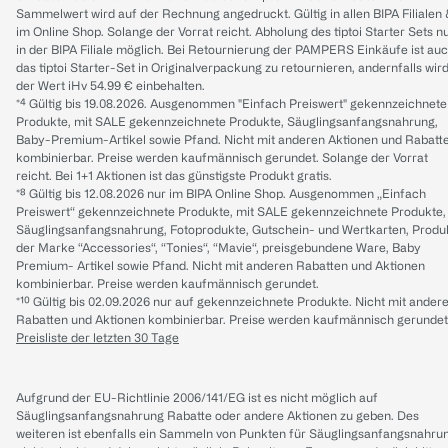
Sammelwert wird auf der Rechnung angedruckt. Gültig in allen BIPA Filialen
im Online Shop. Solange der Vorrat reicht. Abholung des tiptoi Starter Sets n
in der BIPA Filiale möglich. Bei Retournierung der PAMPERS Einkäufe ist au
das tiptoi Starter-Set in Originalverpackung zu retournieren, andernfalls wir
der Wert iHv 54.99 € einbehalten.
*⁴ Gültig bis 19.08.2026. Ausgenommen "Einfach Preiswert" gekennzeichnete
Produkte, mit SALE gekennzeichnete Produkte, Säuglingsanfangsnahrung,
Baby-Premium-Artikel sowie Pfand. Nicht mit anderen Aktionen und Rabatt
kombinierbar. Preise werden kaufmännisch gerundet. Solange der Vorrat
reicht. Bei 1+1 Aktionen ist das günstigste Produkt gratis.
*⁸ Gültig bis 12.08.2026 nur im BIPA Online Shop. Ausgenommen „Einfach
Preiswert“ gekennzeichnete Produkte, mit SALE gekennzeichnete Produkte,
Säuglingsanfangsnahrung, Fotoprodukte, Gutschein- und Wertkarten, Produ
der Marke “Accessories“, “Tonies“, “Mavie“, preisgebundene Ware, Baby
Premium- Artikel sowie Pfand. Nicht mit anderen Rabatten und Aktionen
kombinierbar. Preise werden kaufmännisch gerundet.
*¹⁰ Gültig bis 02.09.2026 nur auf gekennzeichnete Produkte. Nicht mit ander
Rabatten und Aktionen kombinierbar. Preise werden kaufmännisch gerundet
Preisliste der letzten 30 Tage
Aufgrund der EU-Richtlinie 2006/141/EG ist es nicht möglich auf
Säuglingsanfangsnahrung Rabatte oder andere Aktionen zu geben. Des
weiteren ist ebenfalls ein Sammeln von Punkten für Säuglingsanfangsnahru