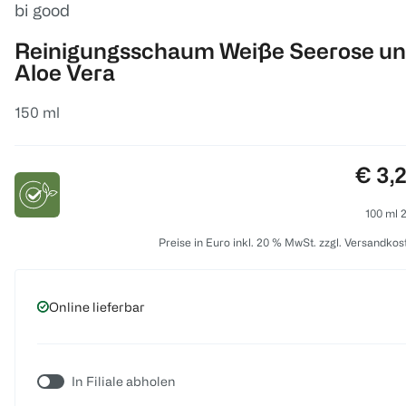
bi good
Reinigungsschaum Weiße Seerose u
Aloe Vera
150 ml
Preis
€ 3,
100 ml 2
Preise in Euro inkl. 20 % MwSt. zzgl. Versandkos
Online lieferbar
In Filiale abholen