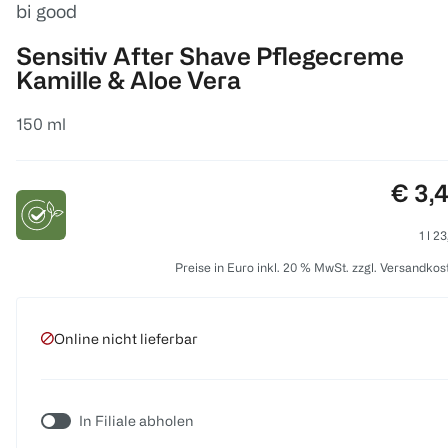
bi good
Sensitiv After Shave Pflegecreme
Kamille & Aloe Vera
150 ml
Preis
€ 3,
1 l 2
Preise in Euro inkl. 20 % MwSt. zzgl. Versandkos
Online nicht lieferbar
In Filiale abholen