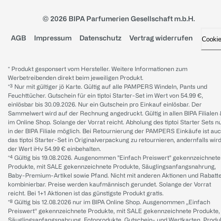
© 2026 BIPA Parfumerien Gesellschaft m.b.H.
AGB
Impressum
Datenschutz
Vertrag widerrufen
Cooki
* Produkt gesponsert vom Hersteller. Weitere Informationen zum
Werbetreibenden direkt beim jeweiligen Produkt.
*³ Nur mit gültiger jö Karte. Gültig auf alle PAMPERS Windeln, Pants und
Feuchttücher. Gutschein für ein tiptoi Starter-Set im Wert von 54.99 €,
einlösbar bis 30.09.2026. Nur ein Gutschein pro Einkauf einlösbar. Der
Sammelwert wird auf der Rechnung angedruckt. Gültig in allen BIPA Filialen
im Online Shop. Solange der Vorrat reicht. Abholung des tiptoi Starter Sets n
in der BIPA Filiale möglich. Bei Retournierung der PAMPERS Einkäufe ist au
das tiptoi Starter-Set in Originalverpackung zu retournieren, andernfalls wir
der Wert iHv 54.99 € einbehalten.
*⁴ Gültig bis 19.08.2026. Ausgenommen "Einfach Preiswert" gekennzeichnete
Produkte, mit SALE gekennzeichnete Produkte, Säuglingsanfangsnahrung,
Baby-Premium-Artikel sowie Pfand. Nicht mit anderen Aktionen und Rabatt
kombinierbar. Preise werden kaufmännisch gerundet. Solange der Vorrat
reicht. Bei 1+1 Aktionen ist das günstigste Produkt gratis.
*⁸ Gültig bis 12.08.2026 nur im BIPA Online Shop. Ausgenommen „Einfach
Preiswert“ gekennzeichnete Produkte, mit SALE gekennzeichnete Produkte,
Säuglingsanfangsnahrung, Fotoprodukte, Gutschein- und Wertkarten, Produ