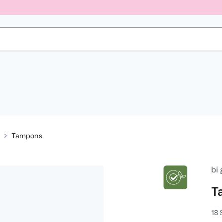
Tampons
bi
T
18 