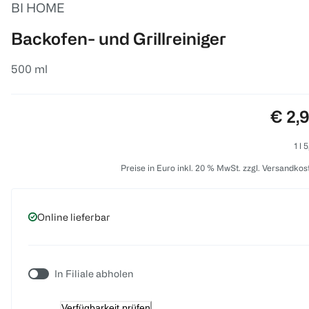
BI HOME
Backofen- und Grillreiniger
500 ml
Preis
€ 2,
1 l 
Preise in Euro inkl. 20 % MwSt. zzgl. Versandkos
Online lieferbar
In Filiale abholen
Verfügbarkeit prüfen