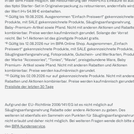
in der BIPA Filiale möglich. Bei Retournierung der PAMPERS Einkäufe ist au
das tiptoi Starter-Set in Originalverpackung zu retournieren, andernfalls wir
der Wert iHv 54.99 € einbehalten.
*⁴ Gültig bis 19.08.2026. Ausgenommen "Einfach Preiswert" gekennzeichnete
Produkte, mit SALE gekennzeichnete Produkte, Säuglingsanfangsnahrung,
Baby-Premium-Artikel sowie Pfand. Nicht mit anderen Aktionen und Rabatt
kombinierbar. Preise werden kaufmännisch gerundet. Solange der Vorrat
reicht. Bei 1+1 Aktionen ist das günstigste Produkt gratis.
*⁸ Gültig bis 12.08.2026 nur im BIPA Online Shop. Ausgenommen „Einfach
Preiswert“ gekennzeichnete Produkte, mit SALE gekennzeichnete Produkte,
Säuglingsanfangsnahrung, Fotoprodukte, Gutschein- und Wertkarten, Produ
der Marke “Accessories“, “Tonies“, “Mavie“, preisgebundene Ware, Baby
Premium- Artikel sowie Pfand. Nicht mit anderen Rabatten und Aktionen
kombinierbar. Preise werden kaufmännisch gerundet.
*¹⁰ Gültig bis 02.09.2026 nur auf gekennzeichnete Produkte. Nicht mit ander
Rabatten und Aktionen kombinierbar. Preise werden kaufmännisch gerundet
Preisliste der letzten 30 Tage
Aufgrund der EU-Richtlinie 2006/141/EG ist es nicht möglich auf
Säuglingsanfangsnahrung Rabatte oder andere Aktionen zu geben. Des
weiteren ist ebenfalls ein Sammeln von Punkten für Säuglingsanfangsnahru
nicht erlaubt und daher nicht möglich.
Bei weiteren Fragen wende dich bitte 
das
BIPA Kundenservice
.