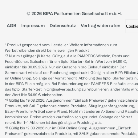
© 2026 BIPA Parfumerien Gesellschaft m.b.H.
AGB
Impressum
Datenschutz
Vertrag widerrufen
Cooki
* Produkt gesponsert vom Hersteller. Weitere Informationen zum
Werbetreibenden direkt beim jeweiligen Produkt.
*³ Nur mit gültiger jö Karte. Gültig auf alle PAMPERS Windeln, Pants und
Feuchttücher. Gutschein für ein tiptoi Starter-Set im Wert von 54.99 €,
einlösbar bis 30.09.2026. Nur ein Gutschein pro Einkauf einlösbar. Der
Sammelwert wird auf der Rechnung angedruckt. Gültig in allen BIPA Filialen
im Online Shop. Solange der Vorrat reicht. Abholung des tiptoi Starter Sets n
in der BIPA Filiale möglich. Bei Retournierung der PAMPERS Einkäufe ist au
das tiptoi Starter-Set in Originalverpackung zu retournieren, andernfalls wir
der Wert iHv 54.99 € einbehalten.
*⁴ Gültig bis 19.08.2026. Ausgenommen "Einfach Preiswert" gekennzeichnete
Produkte, mit SALE gekennzeichnete Produkte, Säuglingsanfangsnahrung,
Baby-Premium-Artikel sowie Pfand. Nicht mit anderen Aktionen und Rabatt
kombinierbar. Preise werden kaufmännisch gerundet. Solange der Vorrat
reicht. Bei 1+1 Aktionen ist das günstigste Produkt gratis.
*⁸ Gültig bis 12.08.2026 nur im BIPA Online Shop. Ausgenommen „Einfach
Preiswert“ gekennzeichnete Produkte, mit SALE gekennzeichnete Produkte,