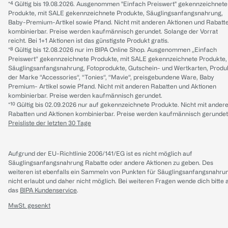
*⁴ Gültig bis 19.08.2026. Ausgenommen "Einfach Preiswert" gekennzeichnete
Produkte, mit SALE gekennzeichnete Produkte, Säuglingsanfangsnahrung,
Baby-Premium-Artikel sowie Pfand. Nicht mit anderen Aktionen und Rabatt
kombinierbar. Preise werden kaufmännisch gerundet. Solange der Vorrat
reicht. Bei 1+1 Aktionen ist das günstigste Produkt gratis.
*⁸ Gültig bis 12.08.2026 nur im BIPA Online Shop. Ausgenommen „Einfach
Preiswert“ gekennzeichnete Produkte, mit SALE gekennzeichnete Produkte,
Säuglingsanfangsnahrung, Fotoprodukte, Gutschein- und Wertkarten, Produ
der Marke “Accessories“, “Tonies“, “Mavie“, preisgebundene Ware, Baby
Premium- Artikel sowie Pfand. Nicht mit anderen Rabatten und Aktionen
kombinierbar. Preise werden kaufmännisch gerundet.
*¹⁰ Gültig bis 02.09.2026 nur auf gekennzeichnete Produkte. Nicht mit ander
Rabatten und Aktionen kombinierbar. Preise werden kaufmännisch gerundet
Preisliste der letzten 30 Tage
Aufgrund der EU-Richtlinie 2006/141/EG ist es nicht möglich auf
Säuglingsanfangsnahrung Rabatte oder andere Aktionen zu geben. Des
weiteren ist ebenfalls ein Sammeln von Punkten für Säuglingsanfangsnahru
nicht erlaubt und daher nicht möglich.
Bei weiteren Fragen wende dich bitte 
das
BIPA Kundenservice
.
MwSt. gesenkt