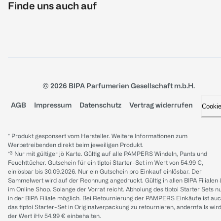
Finde uns auch auf
© 2026 BIPA Parfumerien Gesellschaft m.b.H.
AGB
Impressum
Datenschutz
Vertrag widerrufen
Cooki
* Produkt gesponsert vom Hersteller. Weitere Informationen zum
Werbetreibenden direkt beim jeweiligen Produkt.
*³ Nur mit gültiger jö Karte. Gültig auf alle PAMPERS Windeln, Pants und
Feuchttücher. Gutschein für ein tiptoi Starter-Set im Wert von 54.99 €,
einlösbar bis 30.09.2026. Nur ein Gutschein pro Einkauf einlösbar. Der
Sammelwert wird auf der Rechnung angedruckt. Gültig in allen BIPA Filialen
im Online Shop. Solange der Vorrat reicht. Abholung des tiptoi Starter Sets n
in der BIPA Filiale möglich. Bei Retournierung der PAMPERS Einkäufe ist au
das tiptoi Starter-Set in Originalverpackung zu retournieren, andernfalls wir
der Wert iHv 54.99 € einbehalten.