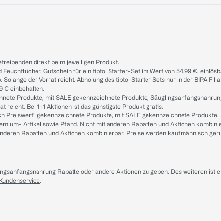
treibenden direkt beim jeweiligen Produkt.
d Feuchttücher. Gutschein für ein tiptoi Starter-Set im Wert von 54.99 €, einlö
. Solange der Vorrat reicht. Abholung des tiptoi Starter Sets nur in der BIPA Fil
9 € einbehalten.
ichnete Produkte, mit SALE gekennzeichnete Produkte, Säuglingsanfangsnahrun
reicht. Bei 1+1 Aktionen ist das günstigste Produkt gratis.
ach Preiswert“ gekennzeichnete Produkte, mit SALE gekennzeichnete Produkte,
remium- Artikel sowie Pfand. Nicht mit anderen Rabatten und Aktionen kombini
t anderen Rabatten und Aktionen kombinierbar. Preise werden kaufmännisch ger
lingsanfangsnahrung Rabatte oder andere Aktionen zu geben. Des weiteren ist 
 Kundenservice
.