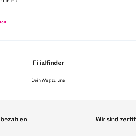
aktuellen
nen
Filialfinder
Dein Weg zu uns
 bezahlen
Wir sind zertif