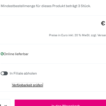
 Mindestbestellmenge für dieses Produkt beträgt 3 Stück.
Pr
€
Preise in Euro inkl. 20 % MwSt. zzgl. Vers
Online lieferbar
In Filiale abholen
Verfügbarkeit prüfen
In den Warenkorb