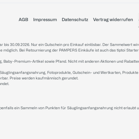
AGB
Impressum
Datenschutz
Vertrag widerrufen
sbar bis 30.09.2026. Nur ein Gutschein pro Einkauf einlösbar. Der Sammelwert wir
iale möglich. Bei Retournierung der PAMPERS Einkäufe ist auch das tiptoi Starter
g, Baby-Premium-Artikel sowie Pfand. Nicht mit anderen Aktionen und Rabatte
 Säuglingsanfangsnahrung, Fotoprodukte, Gutschein- und Wertkarten, Produkte
erbar. Preise werden kaufmännisch gerundet.
undet.
ebenfalls ein Sammeln von Punkten für Säuglingsanfangsnahrung nicht erlaubt 