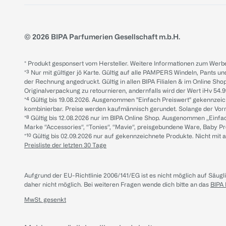
© 2026 BIPA Parfumerien Gesellschaft m.b.H.
* Produkt gesponsert vom Hersteller. Weitere Informationen zum Werbe
*³ Nur mit gültiger jö Karte. Gültig auf alle PAMPERS Windeln, Pants un
der Rechnung angedruckt. Gültig in allen BIPA Filialen & im Online Shop
Originalverpackung zu retournieren, andernfalls wird der Wert iHv 54.9
*⁴ Gültig bis 19.08.2026. Ausgenommen "Einfach Preiswert" gekennze
kombinierbar. Preise werden kaufmännisch gerundet. Solange der Vorrat 
*⁸ Gültig bis 12.08.2026 nur im BIPA Online Shop. Ausgenommen „Einf
Marke “Accessories“, “Tonies“, “Mavie“, preisgebundene Ware, Baby P
*¹⁰ Gültig bis 02.09.2026 nur auf gekennzeichnete Produkte. Nicht mi
Preisliste der letzten 30 Tage
Aufgrund der EU-Richtlinie 2006/141/EG ist es nicht möglich auf Säug
daher nicht möglich.
Bei weiteren Fragen wende dich bitte an das
BIPA
MwSt. gesenkt