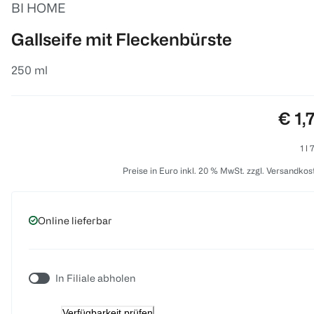
BI HOME
Gallseife mit Fleckenbürste
250 ml
Prei
€ 1,
1 l 
Preise in Euro inkl. 20 % MwSt. zzgl. Versandkos
Online lieferbar
In Filiale abholen
Verfügbarkeit prüfen