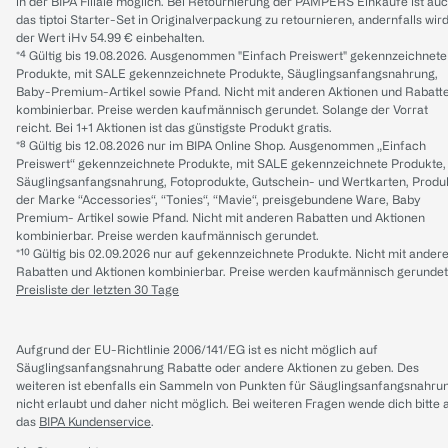
in der BIPA Filiale möglich. Bei Retournierung der PAMPERS Einkäufe ist au
das tiptoi Starter-Set in Originalverpackung zu retournieren, andernfalls wir
der Wert iHv 54.99 € einbehalten.
*⁴ Gültig bis 19.08.2026. Ausgenommen "Einfach Preiswert" gekennzeichnete
Produkte, mit SALE gekennzeichnete Produkte, Säuglingsanfangsnahrung,
Baby-Premium-Artikel sowie Pfand. Nicht mit anderen Aktionen und Rabatt
kombinierbar. Preise werden kaufmännisch gerundet. Solange der Vorrat
reicht. Bei 1+1 Aktionen ist das günstigste Produkt gratis.
*⁸ Gültig bis 12.08.2026 nur im BIPA Online Shop. Ausgenommen „Einfach
Preiswert“ gekennzeichnete Produkte, mit SALE gekennzeichnete Produkte,
Säuglingsanfangsnahrung, Fotoprodukte, Gutschein- und Wertkarten, Produ
der Marke “Accessories“, “Tonies“, “Mavie“, preisgebundene Ware, Baby
Premium- Artikel sowie Pfand. Nicht mit anderen Rabatten und Aktionen
kombinierbar. Preise werden kaufmännisch gerundet.
*¹⁰ Gültig bis 02.09.2026 nur auf gekennzeichnete Produkte. Nicht mit ander
Rabatten und Aktionen kombinierbar. Preise werden kaufmännisch gerundet
Preisliste der letzten 30 Tage
Aufgrund der EU-Richtlinie 2006/141/EG ist es nicht möglich auf
Säuglingsanfangsnahrung Rabatte oder andere Aktionen zu geben. Des
weiteren ist ebenfalls ein Sammeln von Punkten für Säuglingsanfangsnahru
nicht erlaubt und daher nicht möglich.
Bei weiteren Fragen wende dich bitte 
das
BIPA Kundenservice
.