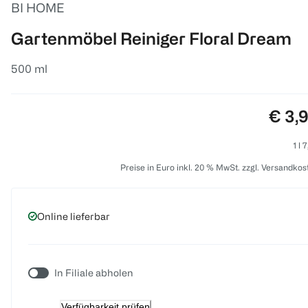
BI HOME
Gartenmöbel Reiniger Floral Dream
500 ml
Preis
€ 3,
1 l 
Preise in Euro inkl. 20 % MwSt. zzgl. Versandkos
Online lieferbar
In Filiale abholen
Verfügbarkeit prüfen