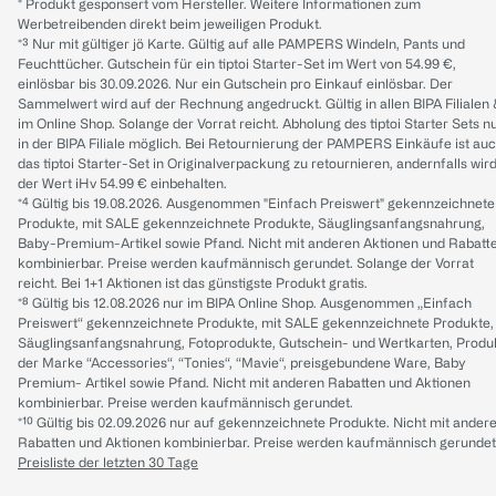
* Produkt gesponsert vom Hersteller. Weitere Informationen zum
Werbetreibenden direkt beim jeweiligen Produkt.
*³ Nur mit gültiger jö Karte. Gültig auf alle PAMPERS Windeln, Pants und
Feuchttücher. Gutschein für ein tiptoi Starter-Set im Wert von 54.99 €,
einlösbar bis 30.09.2026. Nur ein Gutschein pro Einkauf einlösbar. Der
Sammelwert wird auf der Rechnung angedruckt. Gültig in allen BIPA Filialen
im Online Shop. Solange der Vorrat reicht. Abholung des tiptoi Starter Sets n
in der BIPA Filiale möglich. Bei Retournierung der PAMPERS Einkäufe ist au
das tiptoi Starter-Set in Originalverpackung zu retournieren, andernfalls wir
der Wert iHv 54.99 € einbehalten.
*⁴ Gültig bis 19.08.2026. Ausgenommen "Einfach Preiswert" gekennzeichnete
Produkte, mit SALE gekennzeichnete Produkte, Säuglingsanfangsnahrung,
Baby-Premium-Artikel sowie Pfand. Nicht mit anderen Aktionen und Rabatt
kombinierbar. Preise werden kaufmännisch gerundet. Solange der Vorrat
reicht. Bei 1+1 Aktionen ist das günstigste Produkt gratis.
*⁸ Gültig bis 12.08.2026 nur im BIPA Online Shop. Ausgenommen „Einfach
Preiswert“ gekennzeichnete Produkte, mit SALE gekennzeichnete Produkte,
Säuglingsanfangsnahrung, Fotoprodukte, Gutschein- und Wertkarten, Produ
der Marke “Accessories“, “Tonies“, “Mavie“, preisgebundene Ware, Baby
Premium- Artikel sowie Pfand. Nicht mit anderen Rabatten und Aktionen
kombinierbar. Preise werden kaufmännisch gerundet.
*¹⁰ Gültig bis 02.09.2026 nur auf gekennzeichnete Produkte. Nicht mit ander
Rabatten und Aktionen kombinierbar. Preise werden kaufmännisch gerundet
Preisliste der letzten 30 Tage