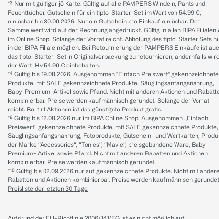
*³ Nur mit gültiger jö Karte. Gültig auf alle PAMPERS Windeln, Pants und
Feuchttücher. Gutschein für ein tiptoi Starter-Set im Wert von 54.99 €,
einlösbar bis 30.09.2026. Nur ein Gutschein pro Einkauf einlösbar. Der
Sammelwert wird auf der Rechnung angedruckt. Gültig in allen BIPA Filialen
im Online Shop. Solange der Vorrat reicht. Abholung des tiptoi Starter Sets n
in der BIPA Filiale möglich. Bei Retournierung der PAMPERS Einkäufe ist au
das tiptoi Starter-Set in Originalverpackung zu retournieren, andernfalls wir
der Wert iHv 54.99 € einbehalten.
*⁴ Gültig bis 19.08.2026. Ausgenommen "Einfach Preiswert" gekennzeichnete
Produkte, mit SALE gekennzeichnete Produkte, Säuglingsanfangsnahrung,
Baby-Premium-Artikel sowie Pfand. Nicht mit anderen Aktionen und Rabatt
kombinierbar. Preise werden kaufmännisch gerundet. Solange der Vorrat
reicht. Bei 1+1 Aktionen ist das günstigste Produkt gratis.
*⁸ Gültig bis 12.08.2026 nur im BIPA Online Shop. Ausgenommen „Einfach
Preiswert“ gekennzeichnete Produkte, mit SALE gekennzeichnete Produkte,
Säuglingsanfangsnahrung, Fotoprodukte, Gutschein- und Wertkarten, Produ
der Marke “Accessories“, “Tonies“, “Mavie“, preisgebundene Ware, Baby
Premium- Artikel sowie Pfand. Nicht mit anderen Rabatten und Aktionen
kombinierbar. Preise werden kaufmännisch gerundet.
*¹⁰ Gültig bis 02.09.2026 nur auf gekennzeichnete Produkte. Nicht mit ander
Rabatten und Aktionen kombinierbar. Preise werden kaufmännisch gerundet
Preisliste der letzten 30 Tage
Aufgrund der EU-Richtlinie 2006/141/EG ist es nicht möglich auf