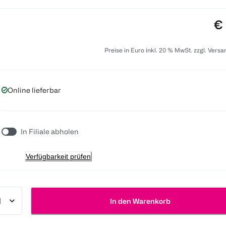
Pr
€ 
Preise in Euro inkl. 20 % MwSt. zzgl. Vers
Online lieferbar
In Filiale abholen
Verfügbarkeit prüfen
In den Warenkorb