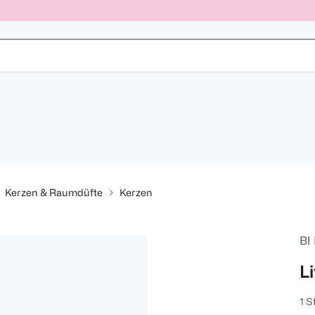
Kerzen & Raumdüfte
Kerzen
BI
L
1 S