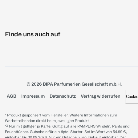
Finde uns auch auf
© 2026 BIPA Parfumerien Gesellschaft m.b.H.
AGB
Impressum
Datenschutz
Vertrag widerrufen
Cooki
* Produkt gesponsert vom Hersteller. Weitere Informationen zum
Werbetreibenden direkt beim jeweiligen Produkt.
*³ Nur mit gültiger jö Karte. Gültig auf alle PAMPERS Windeln, Pants und
Feuchttücher. Gutschein für ein tiptoi Starter-Set im Wert von 54.99 €,
einlösbar bis 30.09.2026. Nur ein Gutschein pro Einkauf einlösbar. Der