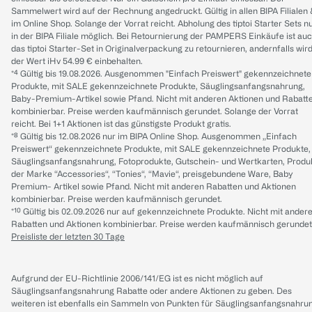
Sammelwert wird auf der Rechnung angedruckt. Gültig in allen BIPA Filialen
im Online Shop. Solange der Vorrat reicht. Abholung des tiptoi Starter Sets n
in der BIPA Filiale möglich. Bei Retournierung der PAMPERS Einkäufe ist au
das tiptoi Starter-Set in Originalverpackung zu retournieren, andernfalls wir
der Wert iHv 54.99 € einbehalten.
*⁴ Gültig bis 19.08.2026. Ausgenommen "Einfach Preiswert" gekennzeichnete
Produkte, mit SALE gekennzeichnete Produkte, Säuglingsanfangsnahrung,
Baby-Premium-Artikel sowie Pfand. Nicht mit anderen Aktionen und Rabatt
kombinierbar. Preise werden kaufmännisch gerundet. Solange der Vorrat
reicht. Bei 1+1 Aktionen ist das günstigste Produkt gratis.
*⁸ Gültig bis 12.08.2026 nur im BIPA Online Shop. Ausgenommen „Einfach
Preiswert“ gekennzeichnete Produkte, mit SALE gekennzeichnete Produkte,
Säuglingsanfangsnahrung, Fotoprodukte, Gutschein- und Wertkarten, Produ
der Marke “Accessories“, “Tonies“, “Mavie“, preisgebundene Ware, Baby
Premium- Artikel sowie Pfand. Nicht mit anderen Rabatten und Aktionen
kombinierbar. Preise werden kaufmännisch gerundet.
*¹⁰ Gültig bis 02.09.2026 nur auf gekennzeichnete Produkte. Nicht mit ander
Rabatten und Aktionen kombinierbar. Preise werden kaufmännisch gerundet
Preisliste der letzten 30 Tage
Aufgrund der EU-Richtlinie 2006/141/EG ist es nicht möglich auf
Säuglingsanfangsnahrung Rabatte oder andere Aktionen zu geben. Des
weiteren ist ebenfalls ein Sammeln von Punkten für Säuglingsanfangsnahru