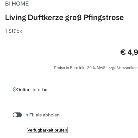
BI HOME
Living Duftkerze groß Pfingstrose
1 Stück
Preis
€ 4,
Preise in Euro inkl. 20 % MwSt. zzgl. Versandkos
Online lieferbar
In Filiale abholen
Verfügbarkeit prüfen