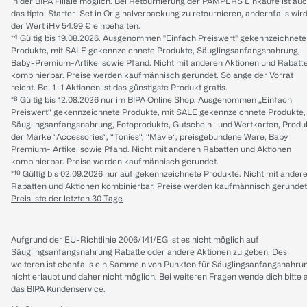
in der BIPA Filiale möglich. Bei Retournierung der PAMPERS Einkäufe ist au
das tiptoi Starter-Set in Originalverpackung zu retournieren, andernfalls wir
der Wert iHv 54.99 € einbehalten.
*⁴ Gültig bis 19.08.2026. Ausgenommen "Einfach Preiswert" gekennzeichnete
Produkte, mit SALE gekennzeichnete Produkte, Säuglingsanfangsnahrung,
Baby-Premium-Artikel sowie Pfand. Nicht mit anderen Aktionen und Rabatt
kombinierbar. Preise werden kaufmännisch gerundet. Solange der Vorrat
reicht. Bei 1+1 Aktionen ist das günstigste Produkt gratis.
*⁸ Gültig bis 12.08.2026 nur im BIPA Online Shop. Ausgenommen „Einfach
Preiswert“ gekennzeichnete Produkte, mit SALE gekennzeichnete Produkte,
Säuglingsanfangsnahrung, Fotoprodukte, Gutschein- und Wertkarten, Produ
der Marke “Accessories“, “Tonies“, “Mavie“, preisgebundene Ware, Baby
Premium- Artikel sowie Pfand. Nicht mit anderen Rabatten und Aktionen
kombinierbar. Preise werden kaufmännisch gerundet.
*¹⁰ Gültig bis 02.09.2026 nur auf gekennzeichnete Produkte. Nicht mit ander
Rabatten und Aktionen kombinierbar. Preise werden kaufmännisch gerundet
Preisliste der letzten 30 Tage
Aufgrund der EU-Richtlinie 2006/141/EG ist es nicht möglich auf
Säuglingsanfangsnahrung Rabatte oder andere Aktionen zu geben. Des
weiteren ist ebenfalls ein Sammeln von Punkten für Säuglingsanfangsnahru
nicht erlaubt und daher nicht möglich.
Bei weiteren Fragen wende dich bitte 
das
BIPA Kundenservice
.