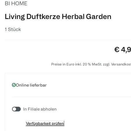
BI HOME
Living Duftkerze Herbal Garden
1 Stück
Preis
€ 4,
Preise in Euro inkl. 20 % MwSt. zzgl. Versandkos
Online lieferbar
In Filiale abholen
Verfügbarkeit prüfen