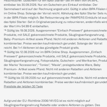
Feuchttücher. Gutschein für ein tiptoi Starter-Set im Wert von 54.99 €,
einlösbar bis 30.09.2026. Nur ein Gutschein pro Einkauf einlösbar. Der
Sammelwert wird auf der Rechnung angedruckt. Gültig in allen BIPA Filialen
im Online Shop. Solange der Vorrat reicht. Abholung des tiptoi Starter Sets n
in der BIPA Filiale möglich. Bei Retournierung der PAMPERS Einkäufe ist au
das tiptoi Starter-Set in Originalverpackung zu retournieren, andernfalls wir
der Wert iHv 54.99 € einbehalten.
*⁴ Gültig bis 19.08.2026. Ausgenommen "Einfach Preiswert" gekennzeichnete
Produkte, mit SALE gekennzeichnete Produkte, Säuglingsanfangsnahrung,
Baby-Premium-Artikel sowie Pfand. Nicht mit anderen Aktionen und Rabatt
kombinierbar. Preise werden kaufmännisch gerundet. Solange der Vorrat
reicht. Bei 1+1 Aktionen ist das günstigste Produkt gratis.
*⁸ Gültig bis 12.08.2026 nur im BIPA Online Shop. Ausgenommen „Einfach
Preiswert“ gekennzeichnete Produkte, mit SALE gekennzeichnete Produkte,
Säuglingsanfangsnahrung, Fotoprodukte, Gutschein- und Wertkarten, Produ
der Marke “Accessories“, “Tonies“, “Mavie“, preisgebundene Ware, Baby
Premium- Artikel sowie Pfand. Nicht mit anderen Rabatten und Aktionen
kombinierbar. Preise werden kaufmännisch gerundet.
*¹⁰ Gültig bis 02.09.2026 nur auf gekennzeichnete Produkte. Nicht mit ander
Rabatten und Aktionen kombinierbar. Preise werden kaufmännisch gerundet
Preisliste der letzten 30 Tage
Aufgrund der EU-Richtlinie 2006/141/EG ist es nicht möglich auf
Säuglingsanfangsnahrung Rabatte oder andere Aktionen zu geben. Des