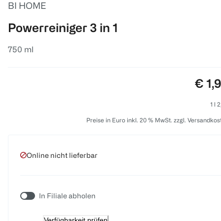
BI HOME
Powerreiniger 3 in 1
750 ml
Prei
€ 1,
1 l 
Preise in Euro inkl. 20 % MwSt. zzgl. Versandkos
Online nicht lieferbar
In Filiale abholen
Verfügbarkeit prüfen