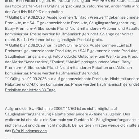
in der BIPA Filiale möglich. Bei Retournierung der PAMPERS Einkäufe ist au
das tiptoi Starter-Set in Originalverpackung zu retournieren, andernfalls wir
der Wert iHv 54.99 € einbehalten.
*⁴ Gültig bis 19.08.2026. Ausgenommen "Einfach Preiswert" gekennzeichnete
Produkte, mit SALE gekennzeichnete Produkte, Säuglingsanfangsnahrung,
Baby-Premium-Artikel sowie Pfand. Nicht mit anderen Aktionen und Rabatt
kombinierbar. Preise werden kaufmännisch gerundet. Solange der Vorrat
reicht. Bei 1+1 Aktionen ist das günstigste Produkt gratis.
*⁸ Gültig bis 12.08.2026 nur im BIPA Online Shop. Ausgenommen „Einfach
Preiswert“ gekennzeichnete Produkte, mit SALE gekennzeichnete Produkte,
Säuglingsanfangsnahrung, Fotoprodukte, Gutschein- und Wertkarten, Produ
der Marke “Accessories“, “Tonies“, “Mavie“, preisgebundene Ware, Baby
Premium- Artikel sowie Pfand. Nicht mit anderen Rabatten und Aktionen
kombinierbar. Preise werden kaufmännisch gerundet.
*¹⁰ Gültig bis 02.09.2026 nur auf gekennzeichnete Produkte. Nicht mit ander
Rabatten und Aktionen kombinierbar. Preise werden kaufmännisch gerundet
Preisliste der letzten 30 Tage
Aufgrund der EU-Richtlinie 2006/141/EG ist es nicht möglich auf
Säuglingsanfangsnahrung Rabatte oder andere Aktionen zu geben. Des
weiteren ist ebenfalls ein Sammeln von Punkten für Säuglingsanfangsnahru
nicht erlaubt und daher nicht möglich.
Bei weiteren Fragen wende dich bitte 
das
BIPA Kundenservice
.