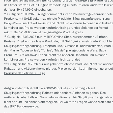
in der BIPA Filiale möglich. Bei Retournierung der PAMPERS Einkäufe ist au
das tiptoi Starter-Set in Originalverpackung zu retournieren, andernfalls wir
der Wert iHv 54.99 € einbehalten.
*⁴ Gültig bis 19.08.2026. Ausgenommen "Einfach Preiswert" gekennzeichnete
Produkte, mit SALE gekennzeichnete Produkte, Säuglingsanfangsnahrung,
Baby-Premium-Artikel sowie Pfand. Nicht mit anderen Aktionen und Rabatt
kombinierbar. Preise werden kaufmännisch gerundet. Solange der Vorrat
reicht. Bei 1+1 Aktionen ist das günstigste Produkt gratis.
*⁸ Gültig bis 12.08.2026 nur im BIPA Online Shop. Ausgenommen „Einfach
Preiswert“ gekennzeichnete Produkte, mit SALE gekennzeichnete Produkte,
Säuglingsanfangsnahrung, Fotoprodukte, Gutschein- und Wertkarten, Produ
der Marke “Accessories“, “Tonies“, “Mavie“, preisgebundene Ware, Baby
Premium- Artikel sowie Pfand. Nicht mit anderen Rabatten und Aktionen
kombinierbar. Preise werden kaufmännisch gerundet.
*¹⁰ Gültig bis 02.09.2026 nur auf gekennzeichnete Produkte. Nicht mit ander
Rabatten und Aktionen kombinierbar. Preise werden kaufmännisch gerundet
Preisliste der letzten 30 Tage
Aufgrund der EU-Richtlinie 2006/141/EG ist es nicht möglich auf
Säuglingsanfangsnahrung Rabatte oder andere Aktionen zu geben. Des
weiteren ist ebenfalls ein Sammeln von Punkten für Säuglingsanfangsnahru
nicht erlaubt und daher nicht möglich.
Bei weiteren Fragen wende dich bitte 
das
BIPA Kundenservice
.