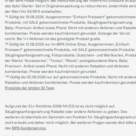
in der BIPA Filiale möglich. Bei Retournierung der PAMPERS Einkäufe ist au
das tiptoi Starter-Set in Originalverpackung zu retournieren, andernfalls wir
der Wert iHv 54.99 € einbehalten.
*⁴ Gültig bis 19.08.2026. Ausgenommen "Einfach Preiswert" gekennzeichnete
Produkte, mit SALE gekennzeichnete Produkte, Säuglingsanfangsnahrung,
Baby-Premium-Artikel sowie Pfand. Nicht mit anderen Aktionen und Rabatt
kombinierbar. Preise werden kaufmännisch gerundet. Solange der Vorrat
reicht. Bei 1+1 Aktionen ist das günstigste Produkt gratis.
*⁸ Gültig bis 12.08.2026 nur im BIPA Online Shop. Ausgenommen „Einfach
Preiswert“ gekennzeichnete Produkte, mit SALE gekennzeichnete Produkte,
Säuglingsanfangsnahrung, Fotoprodukte, Gutschein- und Wertkarten, Produ
der Marke “Accessories“, “Tonies“, “Mavie“, preisgebundene Ware, Baby
Premium- Artikel sowie Pfand. Nicht mit anderen Rabatten und Aktionen
kombinierbar. Preise werden kaufmännisch gerundet.
*¹⁰ Gültig bis 02.09.2026 nur auf gekennzeichnete Produkte. Nicht mit ander
Rabatten und Aktionen kombinierbar. Preise werden kaufmännisch gerundet
Preisliste der letzten 30 Tage
Aufgrund der EU-Richtlinie 2006/141/EG ist es nicht möglich auf
Säuglingsanfangsnahrung Rabatte oder andere Aktionen zu geben. Des
weiteren ist ebenfalls ein Sammeln von Punkten für Säuglingsanfangsnahru
nicht erlaubt und daher nicht möglich.
Bei weiteren Fragen wende dich bitte 
das
BIPA Kundenservice
.