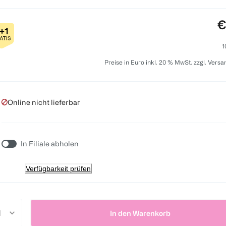
P
€
1
Preise in Euro inkl. 20 % MwSt. zzgl. Vers
Online nicht lieferbar
In Filiale abholen
Verfügbarkeit prüfen
In den Warenkorb