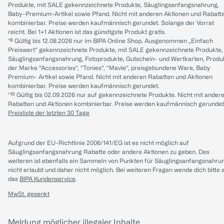
Produkte, mit SALE gekennzeichnete Produkte, Säuglingsanfangsnahrung,
Baby-Premium-Artikel sowie Pfand. Nicht mit anderen Aktionen und Rabatt
kombinierbar. Preise werden kaufmännisch gerundet. Solange der Vorrat
reicht. Bei 1+1 Aktionen ist das günstigste Produkt gratis.
*⁸ Gültig bis 12.08.2026 nur im BIPA Online Shop. Ausgenommen „Einfach
Preiswert“ gekennzeichnete Produkte, mit SALE gekennzeichnete Produkte,
Säuglingsanfangsnahrung, Fotoprodukte, Gutschein- und Wertkarten, Produ
der Marke “Accessories“, “Tonies“, “Mavie“, preisgebundene Ware, Baby
Premium- Artikel sowie Pfand. Nicht mit anderen Rabatten und Aktionen
kombinierbar. Preise werden kaufmännisch gerundet.
*¹⁰ Gültig bis 02.09.2026 nur auf gekennzeichnete Produkte. Nicht mit ander
Rabatten und Aktionen kombinierbar. Preise werden kaufmännisch gerundet
Preisliste der letzten 30 Tage
Aufgrund der EU-Richtlinie 2006/141/EG ist es nicht möglich auf
Säuglingsanfangsnahrung Rabatte oder andere Aktionen zu geben. Des
weiteren ist ebenfalls ein Sammeln von Punkten für Säuglingsanfangsnahru
nicht erlaubt und daher nicht möglich.
Bei weiteren Fragen wende dich bitte 
das
BIPA Kundenservice
.
MwSt. gesenkt
Meldung möglicher illegaler Inhalte