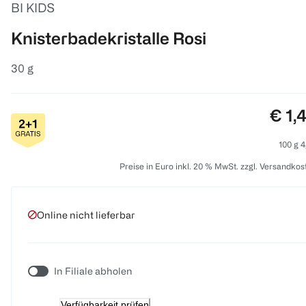
BI KIDS
Knisterbadekristalle Rosi
30 g
Prei
€ 1,
100 g 4
Preise in Euro inkl. 20 % MwSt. zzgl. Versandkos
Online nicht lieferbar
In Filiale abholen
Verfügbarkeit prüfen