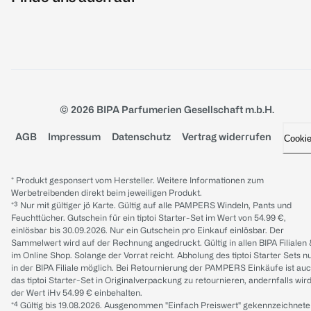
© 2026 BIPA Parfumerien Gesellschaft m.b.H.
AGB
Impressum
Datenschutz
Vertrag widerrufen
Cooki
* Produkt gesponsert vom Hersteller. Weitere Informationen zum
Werbetreibenden direkt beim jeweiligen Produkt.
*³ Nur mit gültiger jö Karte. Gültig auf alle PAMPERS Windeln, Pants und
Feuchttücher. Gutschein für ein tiptoi Starter-Set im Wert von 54.99 €,
einlösbar bis 30.09.2026. Nur ein Gutschein pro Einkauf einlösbar. Der
Sammelwert wird auf der Rechnung angedruckt. Gültig in allen BIPA Filialen
im Online Shop. Solange der Vorrat reicht. Abholung des tiptoi Starter Sets n
in der BIPA Filiale möglich. Bei Retournierung der PAMPERS Einkäufe ist au
das tiptoi Starter-Set in Originalverpackung zu retournieren, andernfalls wir
der Wert iHv 54.99 € einbehalten.
*⁴ Gültig bis 19.08.2026. Ausgenommen "Einfach Preiswert" gekennzeichnete