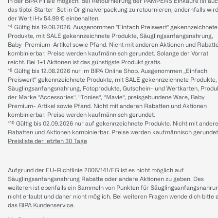
in der BIPA Filiale möglich. Bei Retournierung der PAMPERS Einkäufe ist au
das tiptoi Starter-Set in Originalverpackung zu retournieren, andernfalls wir
der Wert iHv 54.99 € einbehalten.
*⁴ Gültig bis 19.08.2026. Ausgenommen "Einfach Preiswert" gekennzeichnete
Produkte, mit SALE gekennzeichnete Produkte, Säuglingsanfangsnahrung,
Baby-Premium-Artikel sowie Pfand. Nicht mit anderen Aktionen und Rabatt
kombinierbar. Preise werden kaufmännisch gerundet. Solange der Vorrat
reicht. Bei 1+1 Aktionen ist das günstigste Produkt gratis.
*⁸ Gültig bis 12.08.2026 nur im BIPA Online Shop. Ausgenommen „Einfach
Preiswert“ gekennzeichnete Produkte, mit SALE gekennzeichnete Produkte,
Säuglingsanfangsnahrung, Fotoprodukte, Gutschein- und Wertkarten, Produ
der Marke “Accessories“, “Tonies“, “Mavie“, preisgebundene Ware, Baby
Premium- Artikel sowie Pfand. Nicht mit anderen Rabatten und Aktionen
kombinierbar. Preise werden kaufmännisch gerundet.
*¹⁰ Gültig bis 02.09.2026 nur auf gekennzeichnete Produkte. Nicht mit ander
Rabatten und Aktionen kombinierbar. Preise werden kaufmännisch gerundet
Preisliste der letzten 30 Tage
Aufgrund der EU-Richtlinie 2006/141/EG ist es nicht möglich auf
Säuglingsanfangsnahrung Rabatte oder andere Aktionen zu geben. Des
weiteren ist ebenfalls ein Sammeln von Punkten für Säuglingsanfangsnahru
nicht erlaubt und daher nicht möglich.
Bei weiteren Fragen wende dich bitte 
das
BIPA Kundenservice
.