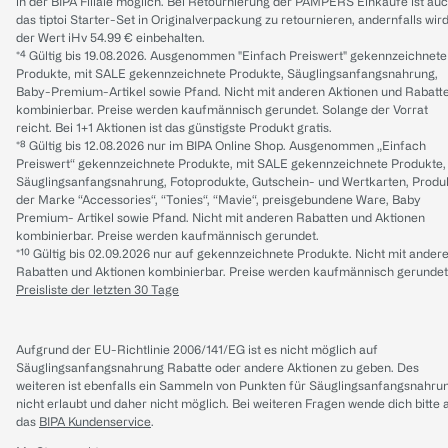
in der BIPA Filiale möglich. Bei Retournierung der PAMPERS Einkäufe ist au
das tiptoi Starter-Set in Originalverpackung zu retournieren, andernfalls wir
der Wert iHv 54.99 € einbehalten.
*⁴ Gültig bis 19.08.2026. Ausgenommen "Einfach Preiswert" gekennzeichnete
Produkte, mit SALE gekennzeichnete Produkte, Säuglingsanfangsnahrung,
Baby-Premium-Artikel sowie Pfand. Nicht mit anderen Aktionen und Rabatt
kombinierbar. Preise werden kaufmännisch gerundet. Solange der Vorrat
reicht. Bei 1+1 Aktionen ist das günstigste Produkt gratis.
*⁸ Gültig bis 12.08.2026 nur im BIPA Online Shop. Ausgenommen „Einfach
Preiswert“ gekennzeichnete Produkte, mit SALE gekennzeichnete Produkte,
Säuglingsanfangsnahrung, Fotoprodukte, Gutschein- und Wertkarten, Produ
der Marke “Accessories“, “Tonies“, “Mavie“, preisgebundene Ware, Baby
Premium- Artikel sowie Pfand. Nicht mit anderen Rabatten und Aktionen
kombinierbar. Preise werden kaufmännisch gerundet.
*¹⁰ Gültig bis 02.09.2026 nur auf gekennzeichnete Produkte. Nicht mit ander
Rabatten und Aktionen kombinierbar. Preise werden kaufmännisch gerundet
Preisliste der letzten 30 Tage
Aufgrund der EU-Richtlinie 2006/141/EG ist es nicht möglich auf
Säuglingsanfangsnahrung Rabatte oder andere Aktionen zu geben. Des
weiteren ist ebenfalls ein Sammeln von Punkten für Säuglingsanfangsnahru
nicht erlaubt und daher nicht möglich.
Bei weiteren Fragen wende dich bitte 
das
BIPA Kundenservice
.