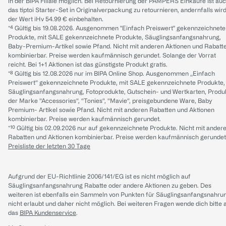
in der BIPA Filiale möglich. Bei Retournierung der PAMPERS Einkäufe ist au
das tiptoi Starter-Set in Originalverpackung zu retournieren, andernfalls wir
der Wert iHv 54.99 € einbehalten.
*⁴ Gültig bis 19.08.2026. Ausgenommen "Einfach Preiswert" gekennzeichnete
Produkte, mit SALE gekennzeichnete Produkte, Säuglingsanfangsnahrung,
Baby-Premium-Artikel sowie Pfand. Nicht mit anderen Aktionen und Rabatt
kombinierbar. Preise werden kaufmännisch gerundet. Solange der Vorrat
reicht. Bei 1+1 Aktionen ist das günstigste Produkt gratis.
*⁸ Gültig bis 12.08.2026 nur im BIPA Online Shop. Ausgenommen „Einfach
Preiswert“ gekennzeichnete Produkte, mit SALE gekennzeichnete Produkte,
Säuglingsanfangsnahrung, Fotoprodukte, Gutschein- und Wertkarten, Produ
der Marke “Accessories“, “Tonies“, “Mavie“, preisgebundene Ware, Baby
Premium- Artikel sowie Pfand. Nicht mit anderen Rabatten und Aktionen
kombinierbar. Preise werden kaufmännisch gerundet.
*¹⁰ Gültig bis 02.09.2026 nur auf gekennzeichnete Produkte. Nicht mit ander
Rabatten und Aktionen kombinierbar. Preise werden kaufmännisch gerundet
Preisliste der letzten 30 Tage
Aufgrund der EU-Richtlinie 2006/141/EG ist es nicht möglich auf
Säuglingsanfangsnahrung Rabatte oder andere Aktionen zu geben. Des
weiteren ist ebenfalls ein Sammeln von Punkten für Säuglingsanfangsnahru
nicht erlaubt und daher nicht möglich.
Bei weiteren Fragen wende dich bitte 
das
BIPA Kundenservice
.