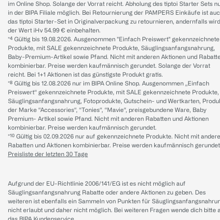
im Online Shop. Solange der Vorrat reicht. Abholung des tiptoi Starter Sets n
in der BIPA Filiale möglich. Bei Retournierung der PAMPERS Einkäufe ist au
das tiptoi Starter-Set in Originalverpackung zu retournieren, andernfalls wir
der Wert iHv 54.99 € einbehalten.
*⁴ Gültig bis 19.08.2026. Ausgenommen "Einfach Preiswert" gekennzeichnete
Produkte, mit SALE gekennzeichnete Produkte, Säuglingsanfangsnahrung,
Baby-Premium-Artikel sowie Pfand. Nicht mit anderen Aktionen und Rabatt
kombinierbar. Preise werden kaufmännisch gerundet. Solange der Vorrat
reicht. Bei 1+1 Aktionen ist das günstigste Produkt gratis.
*⁸ Gültig bis 12.08.2026 nur im BIPA Online Shop. Ausgenommen „Einfach
Preiswert“ gekennzeichnete Produkte, mit SALE gekennzeichnete Produkte,
Säuglingsanfangsnahrung, Fotoprodukte, Gutschein- und Wertkarten, Produ
der Marke “Accessories“, “Tonies“, “Mavie“, preisgebundene Ware, Baby
Premium- Artikel sowie Pfand. Nicht mit anderen Rabatten und Aktionen
kombinierbar. Preise werden kaufmännisch gerundet.
*¹⁰ Gültig bis 02.09.2026 nur auf gekennzeichnete Produkte. Nicht mit ander
Rabatten und Aktionen kombinierbar. Preise werden kaufmännisch gerundet
Preisliste der letzten 30 Tage
Aufgrund der EU-Richtlinie 2006/141/EG ist es nicht möglich auf
Säuglingsanfangsnahrung Rabatte oder andere Aktionen zu geben. Des
weiteren ist ebenfalls ein Sammeln von Punkten für Säuglingsanfangsnahru
nicht erlaubt und daher nicht möglich.
Bei weiteren Fragen wende dich bitte 
das
BIPA Kundenservice
.