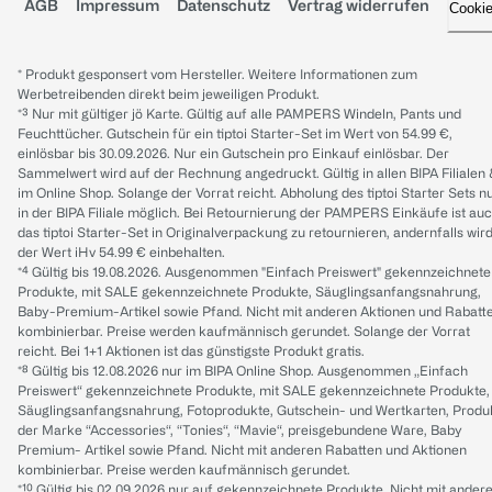
AGB
Impressum
Datenschutz
Vertrag widerrufen
Cooki
* Produkt gesponsert vom Hersteller. Weitere Informationen zum
Werbetreibenden direkt beim jeweiligen Produkt.
*³ Nur mit gültiger jö Karte. Gültig auf alle PAMPERS Windeln, Pants und
Feuchttücher. Gutschein für ein tiptoi Starter-Set im Wert von 54.99 €,
einlösbar bis 30.09.2026. Nur ein Gutschein pro Einkauf einlösbar. Der
Sammelwert wird auf der Rechnung angedruckt. Gültig in allen BIPA Filialen
im Online Shop. Solange der Vorrat reicht. Abholung des tiptoi Starter Sets n
in der BIPA Filiale möglich. Bei Retournierung der PAMPERS Einkäufe ist au
das tiptoi Starter-Set in Originalverpackung zu retournieren, andernfalls wir
der Wert iHv 54.99 € einbehalten.
*⁴ Gültig bis 19.08.2026. Ausgenommen "Einfach Preiswert" gekennzeichnete
Produkte, mit SALE gekennzeichnete Produkte, Säuglingsanfangsnahrung,
Baby-Premium-Artikel sowie Pfand. Nicht mit anderen Aktionen und Rabatt
kombinierbar. Preise werden kaufmännisch gerundet. Solange der Vorrat
reicht. Bei 1+1 Aktionen ist das günstigste Produkt gratis.
*⁸ Gültig bis 12.08.2026 nur im BIPA Online Shop. Ausgenommen „Einfach
Preiswert“ gekennzeichnete Produkte, mit SALE gekennzeichnete Produkte,
Säuglingsanfangsnahrung, Fotoprodukte, Gutschein- und Wertkarten, Produ
der Marke “Accessories“, “Tonies“, “Mavie“, preisgebundene Ware, Baby
Premium- Artikel sowie Pfand. Nicht mit anderen Rabatten und Aktionen
kombinierbar. Preise werden kaufmännisch gerundet.
*¹⁰ Gültig bis 02.09.2026 nur auf gekennzeichnete Produkte. Nicht mit ander