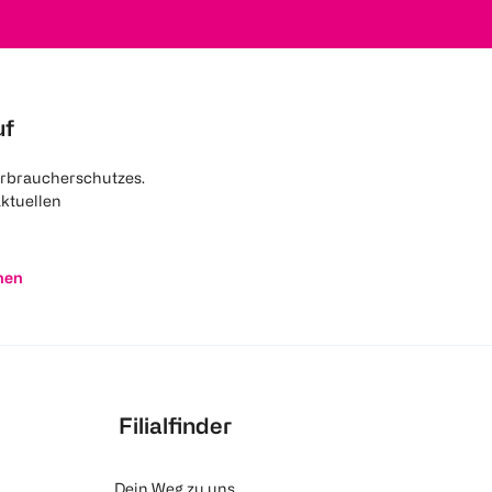
uf
rbraucherschutzes.
aktuellen
nen
Filialfinder
Dein Weg zu uns