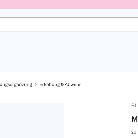
rungsergänzung
Erkältung & Abwehr
BI
M
20 