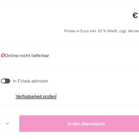
Pr
€
Preise in Euro inkl. 20 % MwSt. zzgl. Vers
Online nicht lieferbar
In Filiale abholen
Verfügbarkeit prüfen
In den Warenkorb