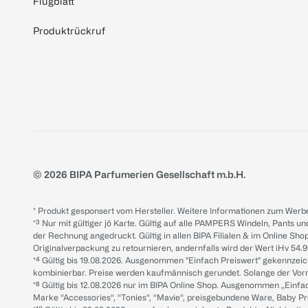
Flugblatt
Produktrückruf
© 2026 BIPA Parfumerien Gesellschaft m.b.H.
* Produkt gesponsert vom Hersteller. Weitere Informationen zum Werbe
*³ Nur mit gültiger jö Karte. Gültig auf alle PAMPERS Windeln, Pants un
der Rechnung angedruckt. Gültig in allen BIPA Filialen & im Online Shop
Originalverpackung zu retournieren, andernfalls wird der Wert iHv 54.9
*⁴ Gültig bis 19.08.2026. Ausgenommen "Einfach Preiswert" gekennze
kombinierbar. Preise werden kaufmännisch gerundet. Solange der Vorrat 
*⁸ Gültig bis 12.08.2026 nur im BIPA Online Shop. Ausgenommen „Einf
Marke “Accessories“, “Tonies“, “Mavie“, preisgebundene Ware, Baby P