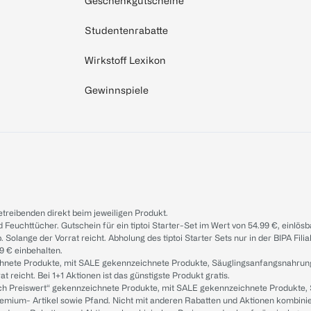
Geschenkgutscheine
Studentenrabatte
Wirkstoff Lexikon
Gewinnspiele
treibenden direkt beim jeweiligen Produkt.
d Feuchttücher. Gutschein für ein tiptoi Starter-Set im Wert von 54.99 €, einlö
. Solange der Vorrat reicht. Abholung des tiptoi Starter Sets nur in der BIPA Fil
9 € einbehalten.
ichnete Produkte, mit SALE gekennzeichnete Produkte, Säuglingsanfangsnahrun
reicht. Bei 1+1 Aktionen ist das günstigste Produkt gratis.
ach Preiswert“ gekennzeichnete Produkte, mit SALE gekennzeichnete Produkte,
remium- Artikel sowie Pfand. Nicht mit anderen Rabatten und Aktionen kombini