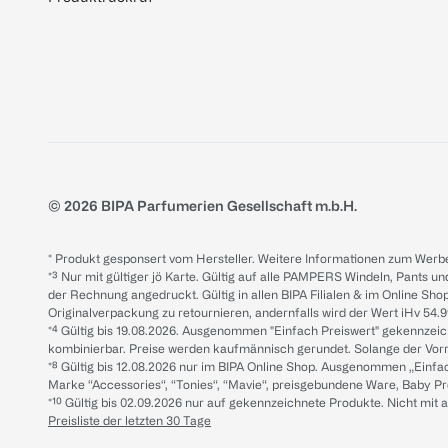
© 2026 BIPA Parfumerien Gesellschaft m.b.H.
* Produkt gesponsert vom Hersteller. Weitere Informationen zum Werbe
*³ Nur mit gültiger jö Karte. Gültig auf alle PAMPERS Windeln, Pants un
der Rechnung angedruckt. Gültig in allen BIPA Filialen & im Online Shop
Originalverpackung zu retournieren, andernfalls wird der Wert iHv 54.9
*⁴ Gültig bis 19.08.2026. Ausgenommen "Einfach Preiswert" gekennze
kombinierbar. Preise werden kaufmännisch gerundet. Solange der Vorrat 
*⁸ Gültig bis 12.08.2026 nur im BIPA Online Shop. Ausgenommen „Einf
Marke “Accessories“, “Tonies“, “Mavie“, preisgebundene Ware, Baby P
*¹⁰ Gültig bis 02.09.2026 nur auf gekennzeichnete Produkte. Nicht mi
Preisliste der letzten 30 Tage