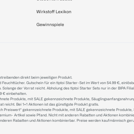
Wirkstoff Lexikon
Gewinnspiele
treibenden direkt beim jeweiligen Produkt.
d Feuchttücher. Gutschein für ein tiptoi Starter-Set im Wert von 54.99 €, einlö
. Solange der Vorrat reicht. Abholung des tiptoi Starter Sets nur in der BIPA Fil
9 € einbehalten.
ichnete Produkte, mit SALE gekennzeichnete Produkte, Säuglingsanfangsnahrun
reicht. Bei 1+1 Aktionen ist das günstigste Produkt gratis.
ach Preiswert“ gekennzeichnete Produkte, mit SALE gekennzeichnete Produkte,
remium- Artikel sowie Pfand. Nicht mit anderen Rabatten und Aktionen kombini
t anderen Rabatten und Aktionen kombinierbar. Preise werden kaufmännisch ger