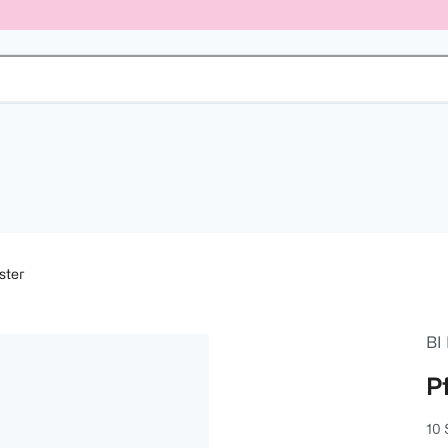
ster
BI
P
10 