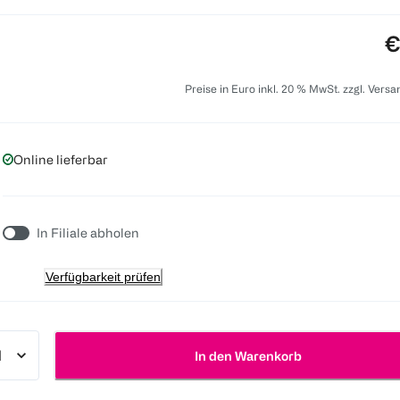
P
€
Preise in Euro inkl. 20 % MwSt. zzgl. Vers
Online lieferbar
In Filiale abholen
Verfügbarkeit prüfen
In den Warenkorb