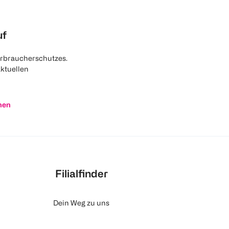
uf
rbraucherschutzes.
aktuellen
nen
Filialfinder
Dein Weg zu uns