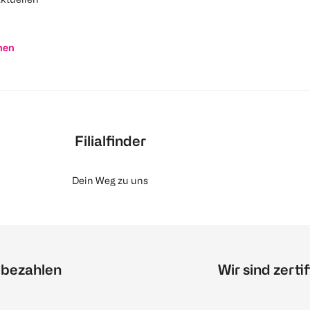
nen
Filialfinder
Dein Weg zu uns
 bezahlen
Wir sind zertif