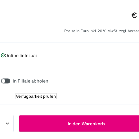
Pr
€ 
Preise in Euro inkl. 20 % MwSt. zzgl. Vers
Online lieferbar
In Filiale abholen
Verfügbarkeit prüfen
In den Warenkorb