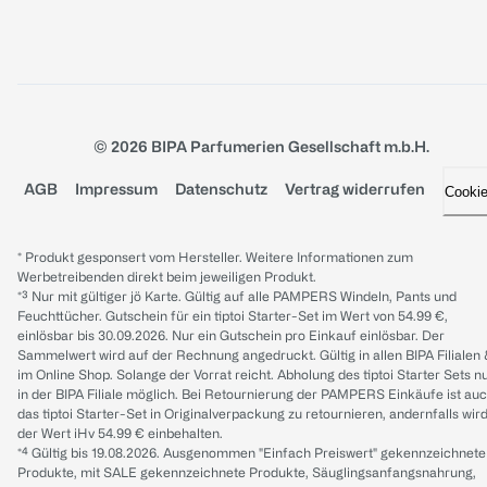
© 2026 BIPA Parfumerien Gesellschaft m.b.H.
AGB
Impressum
Datenschutz
Vertrag widerrufen
Cooki
* Produkt gesponsert vom Hersteller. Weitere Informationen zum
Werbetreibenden direkt beim jeweiligen Produkt.
*³ Nur mit gültiger jö Karte. Gültig auf alle PAMPERS Windeln, Pants und
Feuchttücher. Gutschein für ein tiptoi Starter-Set im Wert von 54.99 €,
einlösbar bis 30.09.2026. Nur ein Gutschein pro Einkauf einlösbar. Der
Sammelwert wird auf der Rechnung angedruckt. Gültig in allen BIPA Filialen
im Online Shop. Solange der Vorrat reicht. Abholung des tiptoi Starter Sets n
in der BIPA Filiale möglich. Bei Retournierung der PAMPERS Einkäufe ist au
das tiptoi Starter-Set in Originalverpackung zu retournieren, andernfalls wir
der Wert iHv 54.99 € einbehalten.
*⁴ Gültig bis 19.08.2026. Ausgenommen "Einfach Preiswert" gekennzeichnete
Produkte, mit SALE gekennzeichnete Produkte, Säuglingsanfangsnahrung,