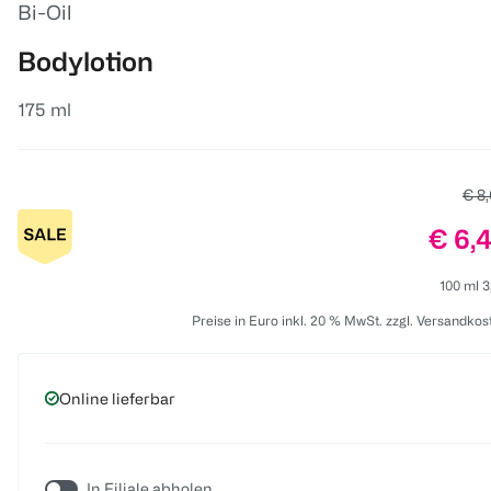
Bi-Oil
Bodylotion
175 ml
Alte
€ 8
Preis
€ 6,
100 ml 3
Preise in Euro inkl. 20 % MwSt. zzgl. Versandkos
Online lieferbar
In Filiale abholen