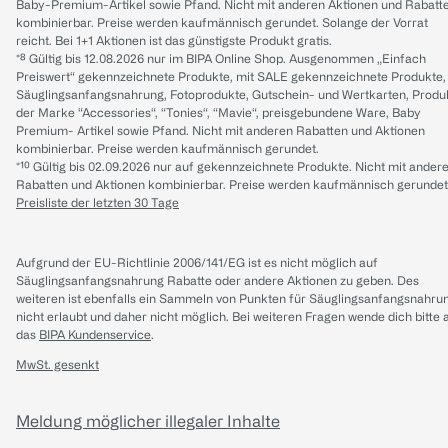
Baby-Premium-Artikel sowie Pfand. Nicht mit anderen Aktionen und Rabatt
kombinierbar. Preise werden kaufmännisch gerundet. Solange der Vorrat
reicht. Bei 1+1 Aktionen ist das günstigste Produkt gratis.
*⁸ Gültig bis 12.08.2026 nur im BIPA Online Shop. Ausgenommen „Einfach
Preiswert“ gekennzeichnete Produkte, mit SALE gekennzeichnete Produkte,
Säuglingsanfangsnahrung, Fotoprodukte, Gutschein- und Wertkarten, Produ
der Marke “Accessories“, “Tonies“, “Mavie“, preisgebundene Ware, Baby
Premium- Artikel sowie Pfand. Nicht mit anderen Rabatten und Aktionen
kombinierbar. Preise werden kaufmännisch gerundet.
*¹⁰ Gültig bis 02.09.2026 nur auf gekennzeichnete Produkte. Nicht mit ander
Rabatten und Aktionen kombinierbar. Preise werden kaufmännisch gerundet
Preisliste der letzten 30 Tage
Aufgrund der EU-Richtlinie 2006/141/EG ist es nicht möglich auf
Säuglingsanfangsnahrung Rabatte oder andere Aktionen zu geben. Des
weiteren ist ebenfalls ein Sammeln von Punkten für Säuglingsanfangsnahru
nicht erlaubt und daher nicht möglich.
Bei weiteren Fragen wende dich bitte 
das
BIPA Kundenservice
.
MwSt. gesenkt
Meldung möglicher illegaler Inhalte