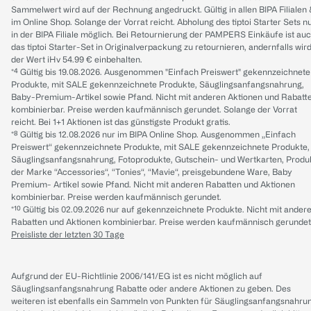
Sammelwert wird auf der Rechnung angedruckt. Gültig in allen BIPA Filialen
im Online Shop. Solange der Vorrat reicht. Abholung des tiptoi Starter Sets n
in der BIPA Filiale möglich. Bei Retournierung der PAMPERS Einkäufe ist au
das tiptoi Starter-Set in Originalverpackung zu retournieren, andernfalls wir
der Wert iHv 54.99 € einbehalten.
*⁴ Gültig bis 19.08.2026. Ausgenommen "Einfach Preiswert" gekennzeichnete
Produkte, mit SALE gekennzeichnete Produkte, Säuglingsanfangsnahrung,
Baby-Premium-Artikel sowie Pfand. Nicht mit anderen Aktionen und Rabatt
kombinierbar. Preise werden kaufmännisch gerundet. Solange der Vorrat
reicht. Bei 1+1 Aktionen ist das günstigste Produkt gratis.
*⁸ Gültig bis 12.08.2026 nur im BIPA Online Shop. Ausgenommen „Einfach
Preiswert“ gekennzeichnete Produkte, mit SALE gekennzeichnete Produkte,
Säuglingsanfangsnahrung, Fotoprodukte, Gutschein- und Wertkarten, Produ
der Marke “Accessories“, “Tonies“, “Mavie“, preisgebundene Ware, Baby
Premium- Artikel sowie Pfand. Nicht mit anderen Rabatten und Aktionen
kombinierbar. Preise werden kaufmännisch gerundet.
*¹⁰ Gültig bis 02.09.2026 nur auf gekennzeichnete Produkte. Nicht mit ander
Rabatten und Aktionen kombinierbar. Preise werden kaufmännisch gerundet
Preisliste der letzten 30 Tage
Aufgrund der EU-Richtlinie 2006/141/EG ist es nicht möglich auf
Säuglingsanfangsnahrung Rabatte oder andere Aktionen zu geben. Des
weiteren ist ebenfalls ein Sammeln von Punkten für Säuglingsanfangsnahru