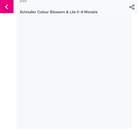
BIBS
Weiter
Für
Für
Für
zum
Schnuller Colour Blossom & Lila 0-6 Monate
300 Ös
500 Ös
150 Ös
Inhalt
-20%
-10%
-15%