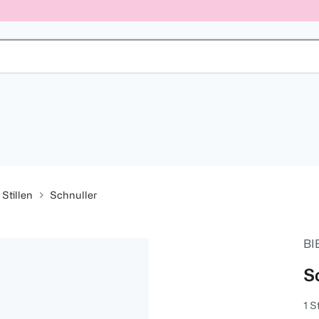
Stillen
Schnuller
BI
S
1 S