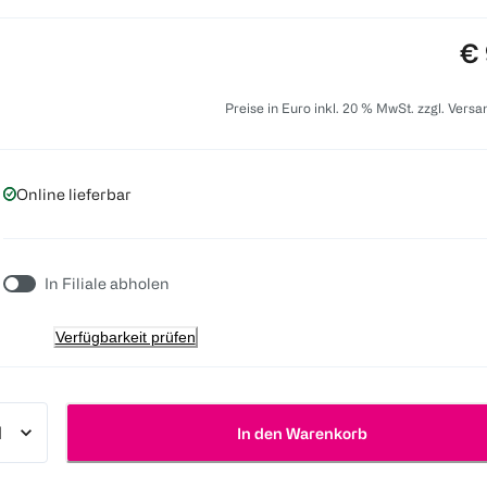
Pr
€ 
Preise in Euro inkl. 20 % MwSt. zzgl. Vers
Online lieferbar
In Filiale abholen
Verfügbarkeit prüfen
In den Warenkorb