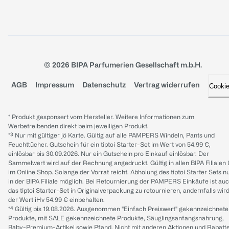
© 2026 BIPA Parfumerien Gesellschaft m.b.H.
AGB
Impressum
Datenschutz
Vertrag widerrufen
Cooki
* Produkt gesponsert vom Hersteller. Weitere Informationen zum
Werbetreibenden direkt beim jeweiligen Produkt.
*³ Nur mit gültiger jö Karte. Gültig auf alle PAMPERS Windeln, Pants und
Feuchttücher. Gutschein für ein tiptoi Starter-Set im Wert von 54.99 €,
einlösbar bis 30.09.2026. Nur ein Gutschein pro Einkauf einlösbar. Der
Sammelwert wird auf der Rechnung angedruckt. Gültig in allen BIPA Filialen
im Online Shop. Solange der Vorrat reicht. Abholung des tiptoi Starter Sets n
in der BIPA Filiale möglich. Bei Retournierung der PAMPERS Einkäufe ist au
das tiptoi Starter-Set in Originalverpackung zu retournieren, andernfalls wir
der Wert iHv 54.99 € einbehalten.
*⁴ Gültig bis 19.08.2026. Ausgenommen "Einfach Preiswert" gekennzeichnete
Produkte, mit SALE gekennzeichnete Produkte, Säuglingsanfangsnahrung,
Baby-Premium-Artikel sowie Pfand. Nicht mit anderen Aktionen und Rabatt