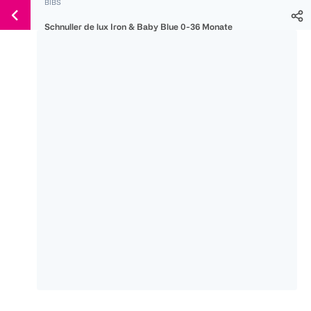
BIBS
Weiter
Für
Für
Für
zum
Schnuller de lux Iron & Baby Blue 0-36 Monate
300 Ös
500 Ös
150 Ös
Inhalt
-20%
-10%
-15%